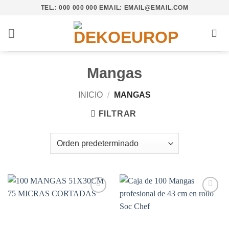
Saltar
TEL.: 000 000 000 EMAIL: EMAIL@EMAIL.COM
al
contenido
Mangas
INICIO
/
MANGAS
FILTRAR
Añadir
Añadir
a la
a la
lista de
lista de
deseos
deseos