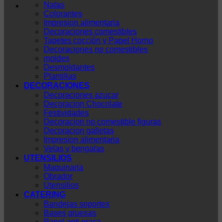
Natas
Colorantes
Impresion alimentaria
Decoraciones comestibles
Tapetes cocción y Papel Horno
Decoraciones no comestibles
moldes
Desmoldantes
Plantillas
DECORACIONES
Decoraciones azucar
Decoracion Chocolate
Festividades
Decoracion no comestible figuras
Decoracion galletas
Impresion alimentaria
Velas y bengalas
UTENSILIOS
Maquinaria
Obrador
Utensilios
CATERING
Bandejas soportes
Bases gruesas
Papel anti grasa