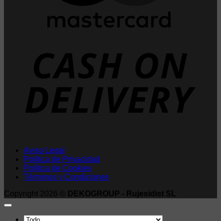
D
Aviso Legal
Política de Privacidad
Política de Cookies
Términos y Condiciones
Copyright 2026 ©
DEKOGROUP - Rujesidist SL