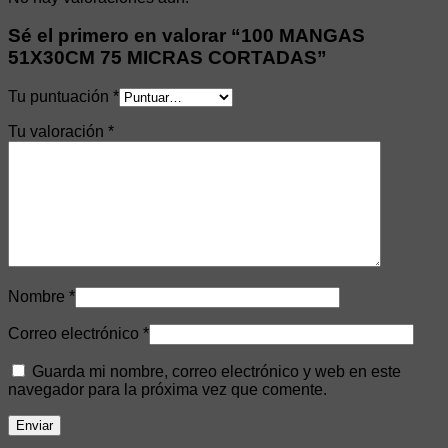
Sé el primero en valorar “100 MANGAS
51X30CM 75 MICRAS CORTADAS”
Tu puntuación
*
Tu valoración
*
Nombre
*
Correo electrónico
*
Guarda mi nombre, correo electrónico y web en este
navegador para la próxima vez que comente.