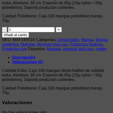
extra. Abertura: 30 cm. Espesor de 65µ (15µ nylon + 50µ
polietileno). Soporta productos calientes.
Calidad Polietileno: Caja 100 mangas polietileno transp.
70µ.
100
MANGAS
Añadir al carrito
51X30CM
SKU:
MAF165016
Categorías:
Desechable
,
Manga
,
Manga
75
pastelera
,
Mangas
,
Mangas solo uso
,
Productos Nuevos
,
MICRAS
Productos top
Etiquetas:
Mangas
,
mangas solo uso
,
matfer
CORTADAS
cantidad
Descripción
Valoraciones (0)
Calidad Extra: Caja 100 mangas desechables de calidad
extra. Abertura: 30 cm. Espesor de 65µ (15µ nylon + 50µ
polietileno). Soporta productos calientes.
Calidad Polietileno: Caja 100 mangas polietileno transp.
70µ.
Valoraciones
No hay valoraciones aún.