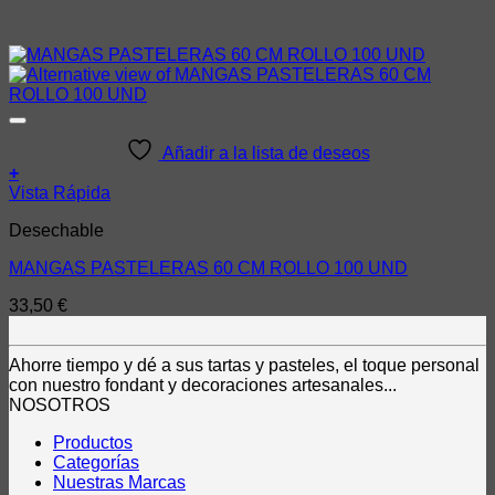
Añadir a la lista de deseos
+
Vista Rápida
Desechable
MANGAS PASTELERAS 60 CM ROLLO 100 UND
33,50
€
Ahorre tiempo y dé a sus tartas y pasteles, el toque personal
con nuestro fondant y decoraciones artesanales...
NOSOTROS
Productos
Categorías
Nuestras Marcas