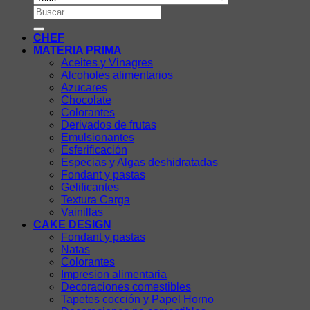
Buscar
por:
CHEF
MATERIA PRIMA
Aceites y Vinagres
Alcoholes alimentarios
Azucares
Chocolate
Colorantes
Derivados de frutas
Emulsionantes
Esferificación
Especias y Algas deshidratadas
Fondant y pastas
Gelificantes
Textura Carga
Vainillas
CAKE DESIGN
Fondant y pastas
Natas
Colorantes
Impresion alimentaria
Decoraciones comestibles
Tapetes cocción y Papel Horno