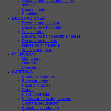
Decoraciones no comestibles
moldes
Desmoldantes
Plantillas
DECORACIONES
Decoraciones azucar
Decoracion Chocolate
Festividades
Decoracion no comestible figuras
Decoracion galletas
Impresion alimentaria
Velas y bengalas
UTENSILIOS
Maquinaria
Obrador
Utensilios
CATERING
Bandejas soportes
Bases gruesas
Papel anti grasa
Conos
Picks brochetas
Platos cuencos degustacion
Cuchara degustacion
Embalaje y cartonaje