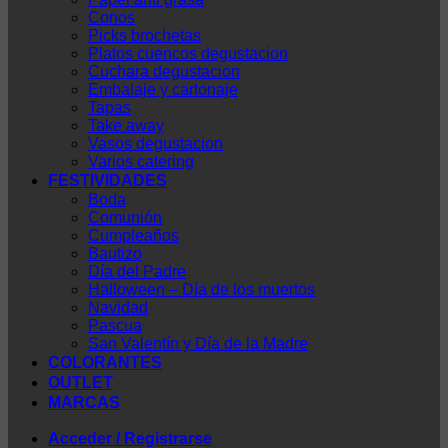
Conos
Picks brochetas
Platos cuencos degustacion
Cuchara degustacion
Embalaje y cartonaje
Tapas
Take away
Vasos degustacion
Varios catering
FESTIVIDADES
Boda
Comunión
Cumpleaños
Bautizo
Día del Padre
Halloween – Día de los muertos
Navidad
Pascua
San Valentín y Día de la Madre
COLORANTES
OUTLET
MARCAS
Acceder / Registrarse