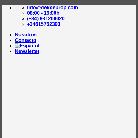
Saltar
info@dekoeurop.com
al
08:00 - 16:00h
contenido
(+34) 931268620
+34615762393
Nosotros
Contacto
Newsletter