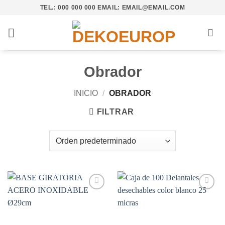
Saltar
TEL.: 000 000 000 EMAIL: EMAIL@EMAIL.COM
al
contenido
Obrador
INICIO
/
OBRADOR
FILTRAR
Añadir
Añadir
a la
a la
lista de
lista de
deseos
deseos