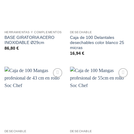
HERRAMIENTAS Y COMPLEMENTOS
DESECHABLE
BASE GIRATORIA ACERO
Caja de 100 Delantales
INOXIDABLE Ø29cm
desechables color blanco 25
micras
86,80
€
16,94
€
Añadir
Añadir
a la
a la
lista de
lista de
deseos
deseos
DESECHABLE
DESECHABLE