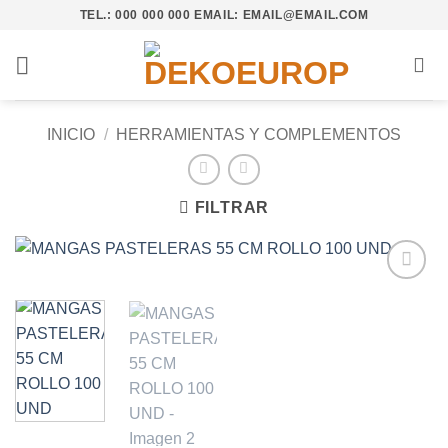
Saltar
TEL.: 000 000 000 EMAIL: EMAIL@EMAIL.COM
al
contenido
INICIO
/
HERRAMIENTAS Y COMPLEMENTOS
FILTRAR
Añadir
a la
lista de
deseos