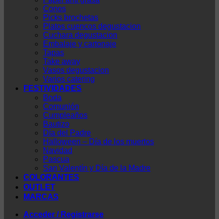
Conos
Picks brochetas
Platos cuencos degustacion
Cuchara degustacion
Embalaje y cartonaje
Tapas
Take away
Vasos degustacion
Varios catering
FESTIVIDADES
Boda
Comunión
Cumpleaños
Bautizo
Día del Padre
Halloween – Día de los muertos
Navidad
Pascua
San Valentín y Día de la Madre
COLORANTES
OUTLET
MARCAS
Acceder / Registrarse