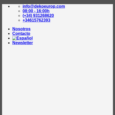
Saltar
info@dekoeurop.com
al
08:00 - 16:00h
contenido
(+34) 931268620
+34615762393
Nosotros
Contacto
Newsletter