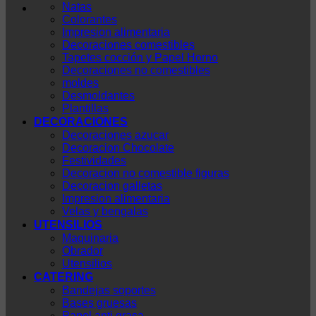
Natas
Colorantes
Impresion alimentaria
Decoraciones comestibles
Tapetes cocción y Papel Horno
Decoraciones no comestibles
moldes
Desmoldantes
Plantillas
DECORACIONES
Decoraciones azucar
Decoracion Chocolate
Festividades
Decoracion no comestible figuras
Decoracion galletas
Impresion alimentaria
Velas y bengalas
UTENSILIOS
Maquinaria
Obrador
Utensilios
CATERING
Bandejas soportes
Bases gruesas
Papel anti grasa