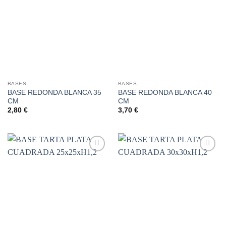
Añadir
Añadir
a la
a la
lista de
lista de
deseos
deseos
BASES
BASES
BASE REDONDA BLANCA 35
BASE REDONDA BLANCA 40
CM
CM
2,80
€
3,70
€
Añadir
Añadir
a la
a la
lista de
lista de
deseos
deseos