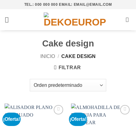
Saltar
TEL.: 000 000 000 EMAIL: EMAIL@EMAIL.COM
al
contenido
Cake design
INICIO
/
CAKE DESIGN
FILTRAR
¡Oferta!
¡Oferta!
Añadir
Añadir
a la
a la
lista de
lista de
deseos
deseos