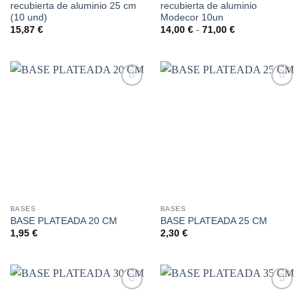
recubierta de aluminio 25 cm
recubierta de aluminio
(10 und)
Modecor 10un
Rango
15,87
€
14,00
€
-
71,00
€
de
precios:
desde
14,00 €
hasta
71,00 €
Añadir
Añadir
a la
a la
lista de
lista de
deseos
deseos
BASES
BASES
BASE PLATEADA 20 CM
BASE PLATEADA 25 CM
1,95
€
2,30
€
Añadir
Añadir