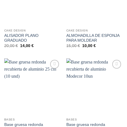
CAKE DESIGN
CAKE DESIGN
ALISADOR PLANO
ALMOHADILLA DE ESPONJA
GRADUADO
PARA MOLDEAR
El
El
El
El
20,00
€
14,00
€
15,00
€
10,00
€
precio
precio
precio
precio
original
actual
original
actual
era:
es:
era:
es:
20,00 €.
14,00 €.
15,00 €.
10,00 €.
Añadir
Añadir
a la
a la
lista de
lista de
deseos
deseos
BASES
BASES
Base gruesa redonda
Base gruesa redonda