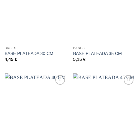
a la
a la
lista de
lista de
deseos
deseos
BASES
BASES
BASE PLATEADA 30 CM
BASE PLATEADA 35 CM
4,45
€
5,15
€
Añadir
Añadir
a la
a la
lista de
lista de
deseos
deseos