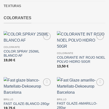
TEXTURAS
COLORANTES
Añadir
Añadir
a la
a la
COLORANTE
lista de
lista de
COLOR.SPRAY 250ML
COLORANTE
deseos
deseos
BLANCO AF
COLORANTE INT ROJO NOEL
19,00
€
POLVO HIDRO 50GR
13,50
€
Añadir
Añadir
a la
a la
lista de
lista de
BRILLO
BRILLO
deseos
deseos
FAST GLAZE-AMARILLO-
FAST GLAZE-BLANCO-280gr
280gr
19,75
€