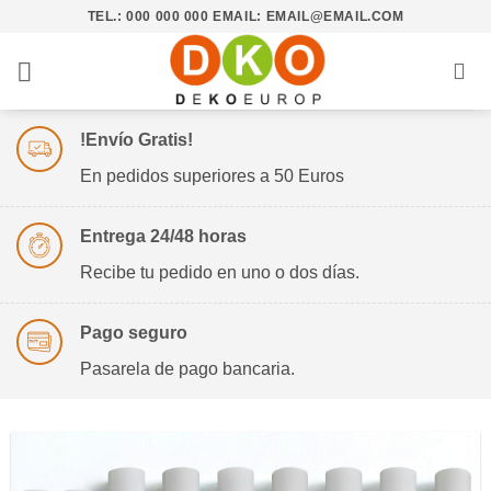
Saltar
TEL.: 000 000 000 EMAIL: EMAIL@EMAIL.COM
al
contenido
!Envío Gratis!
En pedidos superiores a 50 Euros
Entrega 24/48 horas
Recibe tu pedido en uno o dos días.
Pago seguro
Pasarela de pago bancaria.
¿AUN NO HAS PROBADO
NUESTROS COLORANTES?