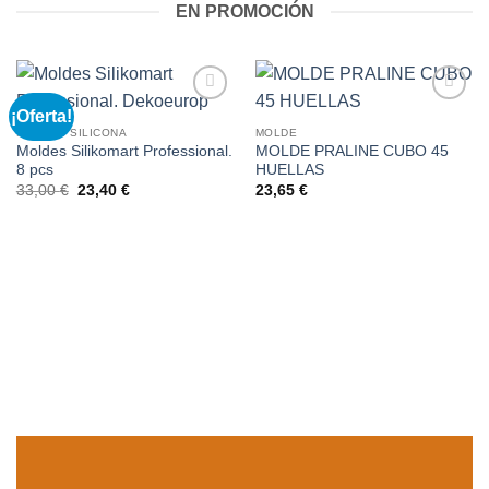
EN PROMOCIÓN
¡Oferta!
Añadir
Añadir
a la
a la
MOLDES SILICONA
MOLDE
lista de
lista de
Moldes Silikomart Professional.
MOLDE PRALINE CUBO 45
deseos
deseos
8 pcs
HUELLAS
El
El
33,00
€
23,40
€
23,65
€
precio
precio
original
actual
era:
es:
33,00 €.
23,40 €.