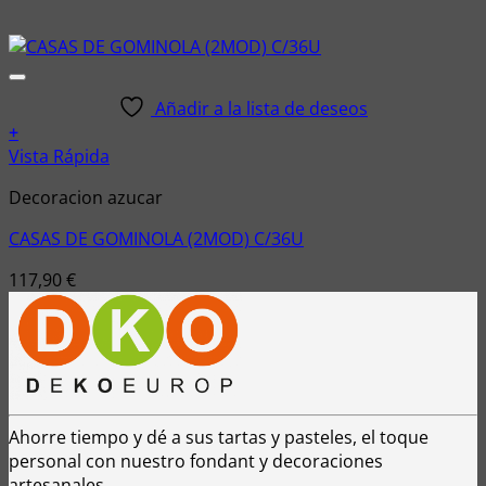
Añadir a la lista de deseos
+
Vista Rápida
Decoracion azucar
CASAS DE GOMINOLA (2MOD) C/36U
117,90
€
Ahorre tiempo y dé a sus tartas y pasteles, el toque
personal con nuestro fondant y decoraciones
artesanales...