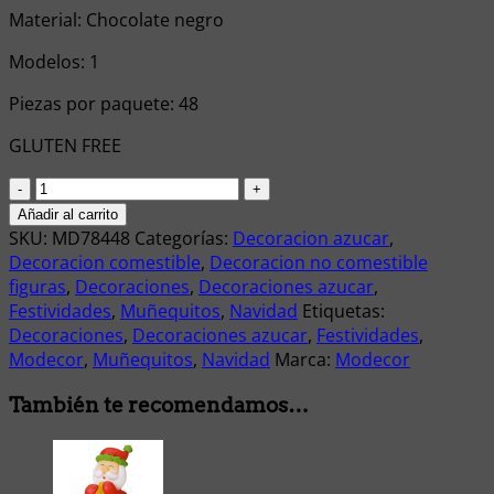
Material: Chocolate negro
Modelos: 1
Piezas por paquete: 48
GLUTEN FREE
BUCHE
CHOCO
Añadir al carrito
NEGRO
SKU:
MD78448
Categorías:
Decoracion azucar
,
NAVIDAD
Decoracion comestible
,
Decoracion no comestible
(3MOD)
figuras
,
Decoraciones
,
Decoraciones azucar
,
C/42U
Festividades
,
Muñequitos
,
Navidad
Etiquetas:
MODECOR
Decoraciones
,
Decoraciones azucar
,
Festividades
,
cantidad
Modecor
,
Muñequitos
,
Navidad
Marca:
Modecor
También te recomendamos…