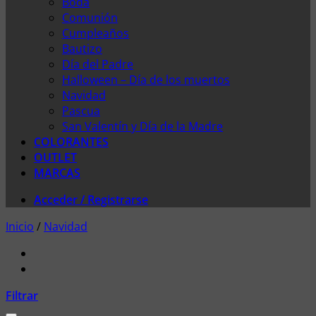
Boda
Comunión
Cumpleaños
Bautizo
Día del Padre
Halloween – Día de los muertos
Navidad
Pascua
San Valentín y Día de la Madre
COLORANTES
OUTLET
MARCAS
Acceder / Registrarse
Inicio
/
Navidad
Filtrar