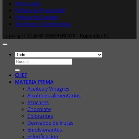
Aviso Legal
Política de Privacidad
Política de Cookies
Términos y Condiciones
Copyright 2026 ©
DEKOGROUP - Rujesidist SL
Buscar
por:
CHEF
MATERIA PRIMA
Aceites y Vinagres
Alcoholes alimentarios
Azucares
Chocolate
Colorantes
Derivados de frutas
Emulsionantes
Esferificación