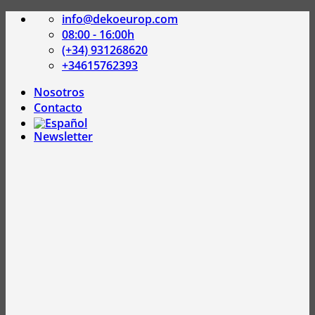
Saltar
info@dekoeurop.com
al
08:00 - 16:00h
contenido
(+34) 931268620
+34615762393
Nosotros
Contacto
Newsletter