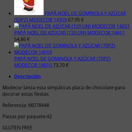
PAPÁ NOEL DE GOMINOLA Y AZÚCAR
(50PZ) MODECOR 14359
67,95
€
PAPÁ NOEL DE AZÚCAR (120 UN) MODECOR 14651
54,86
€
PAPÁ NOEL DE GOMINOLA Y AZÚCAR (70PZ)
MODECOR 14010
73,70
€
Descripción
Modecor lanza esta simpáticas placa de chocolate para
decorar estas fiestas
Referencia: MD78448
Piezas por paquete:42
GLUTEN FREE