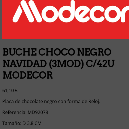
BUCHE CHOCO NEGRO
NAVIDAD (3MOD) C/42U
MODECOR
61,10
€
Placa de chocolate negro con forma de Reloj.
Referencia: MD92078
Tamaño: D 3,8 CM