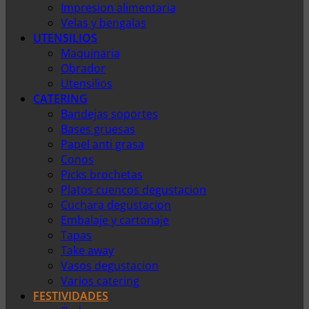
Impresion alimentaria
Velas y bengalas
UTENSILIOS
Maquinaria
Obrador
Utensilios
CATERING
Bandejas soportes
Bases gruesas
Papel anti grasa
Conos
Picks brochetas
Platos cuencos degustacion
Cuchara degustacion
Embalaje y cartonaje
Tapas
Take away
Vasos degustacion
Varios catering
FESTIVIDADES