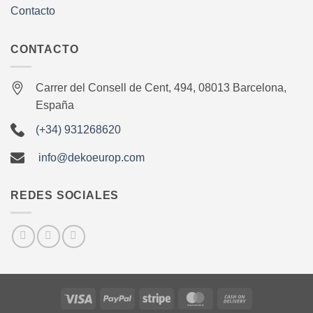
Contacto
CONTACTO
Carrer del Consell de Cent, 494, 08013 Barcelona,
España
(+34) 931268620
info@dekoeurop.com
REDES SOCIALES
Visa
PayPal
Stripe
MasterCard
Cash