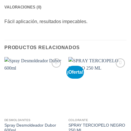
VALORACIONES (0)
Fácil aplicación, resultados impecables.
PRODUCTOS RELACIONADOS
¡Oferta!
Añadir
Añadir
a la
a la
lista de
lista de
deseos
deseos
DESMOLDANTES
COLORANTE
Spray Desmoldeador Dubor
SPRAY TERCIOPELO NEGRO
600ml
250 ML