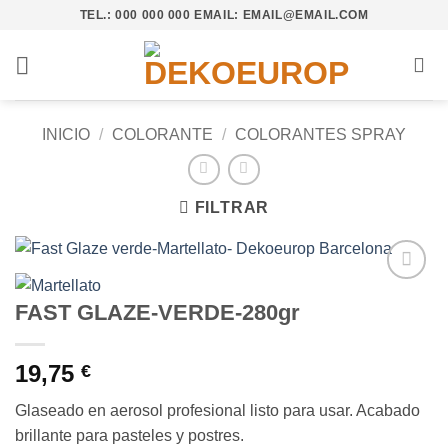
Saltar
TEL.: 000 000 000 EMAIL: EMAIL@EMAIL.COM
al
contenido
INICIO
/
COLORANTE
/
COLORANTES SPRAY
FILTRAR
Añadir
FAST GLAZE-VERDE-280gr
a la
lista de
deseos
19,75
€
Glaseado en aerosol profesional listo para usar. Acabado
brillante para pasteles y postres.