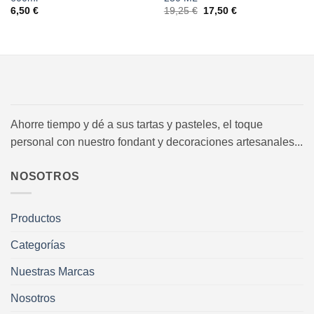
El
El
6,50
€
19,25
€
17,50
€
precio
precio
original
actual
era:
es:
19,25 €.
17,50 €.
Ahorre tiempo y dé a sus tartas y pasteles, el toque
personal con nuestro fondant y decoraciones artesanales...
NOSOTROS
Productos
Categorías
Nuestras Marcas
Nosotros