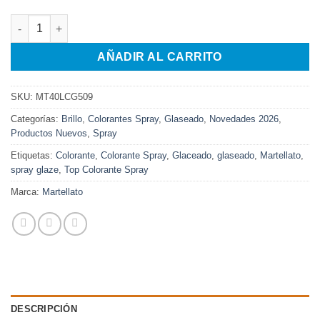
FAST GLAZE-VERDE-280gr cantidad
AÑADIR AL CARRITO
SKU:
MT40LCG509
Categorías:
Brillo
,
Colorantes Spray
,
Glaseado
,
Novedades 2026
,
Productos Nuevos
,
Spray
Etiquetas:
Colorante
,
Colorante Spray
,
Glaceado
,
glaseado
,
Martellato
,
spray glaze
,
Top Colorante Spray
Marca:
Martellato
DESCRIPCIÓN