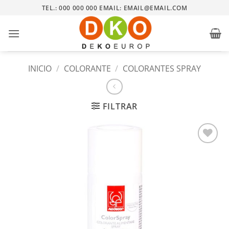
Saltar
TEL.: 000 000 000 EMAIL: EMAIL@EMAIL.COM
al
contenido
INICIO
/
COLORANTE
/
COLORANTES SPRAY
FILTRAR
Añadir
a la
lista
de
deseos