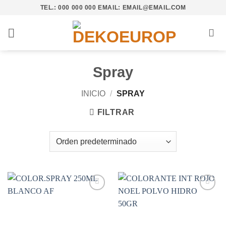
Saltar
TEL.: 000 000 000 EMAIL: EMAIL@EMAIL.COM
al
contenido
Spray
INICIO
/
SPRAY
FILTRAR
Añadir
Añadir
a la
a la
lista de
lista de
deseos
deseos