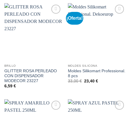
¡Oferta!
Añadir
Añadir
a la
a la
lista de
lista de
deseos
deseos
BRILLO
MOLDES SILICONA
GLITTER ROSA PERLEADO
Moldes Silikomart Professional.
CON DISPENSADOR
8 pcs
MODECOR 23227
El
El
33,00
€
23,40
€
precio
precio
6,59
€
original
actual
era:
es:
33,00 €.
23,40 €.
Añadir
Añadir
a la
a la
lista de
lista de
deseos
deseos