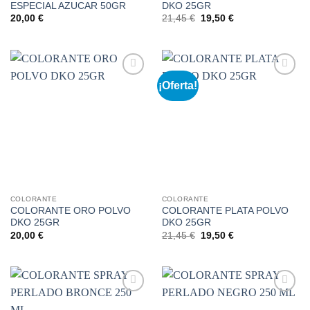
ESPECIAL AZUCAR 50GR
DKO 25GR
El
El
20,00
€
21,45
€
19,50
€
precio
precio
original
actual
era:
es:
21,45 €.
19,50 €.
¡Oferta!
Añadir
Añadir
a la
a la
lista de
lista de
deseos
deseos
COLORANTE
COLORANTE
COLORANTE ORO POLVO
COLORANTE PLATA POLVO
DKO 25GR
DKO 25GR
El
El
20,00
€
21,45
€
19,50
€
precio
precio
original
actual
era:
es:
21,45 €.
19,50 €.
Añadir
Añadir