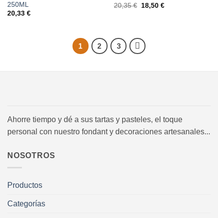
250ML
El
El
20,35
€
18,50
€
precio
precio
20,33
€
original
actual
era:
es:
20,35 €.
18,50 €.
1
2
3
Ahorre tiempo y dé a sus tartas y pasteles, el toque
personal con nuestro fondant y decoraciones artesanales...
NOSOTROS
Productos
Categorías