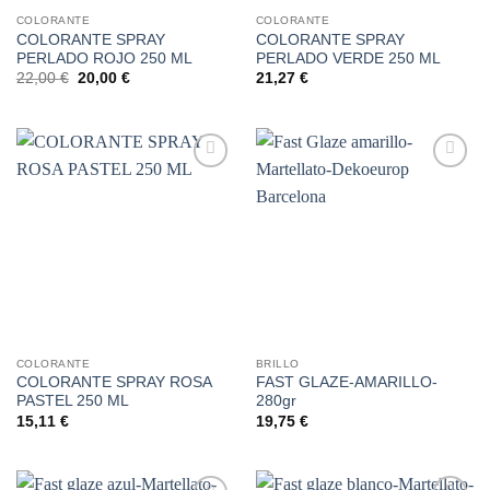
COLORANTE
COLORANTE
COLORANTE SPRAY
COLORANTE SPRAY
PERLADO ROJO 250 ML
PERLADO VERDE 250 ML
El
El
22,00
€
20,00
€
21,27
€
precio
precio
original
actual
era:
es:
22,00 €.
20,00 €.
Añadir
Añadir
a la
a la
lista de
lista de
deseos
deseos
COLORANTE
BRILLO
COLORANTE SPRAY ROSA
FAST GLAZE-AMARILLO-
PASTEL 250 ML
280gr
15,11
€
19,75
€