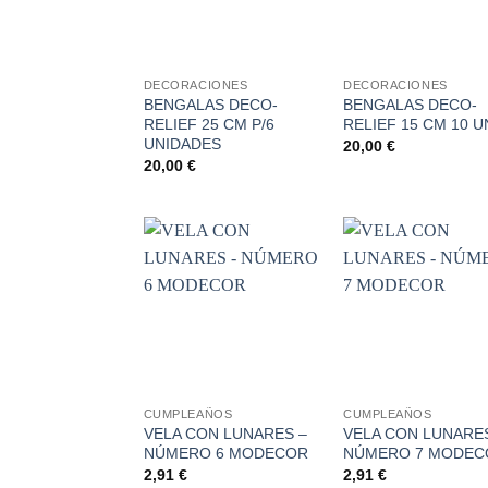
+
+
DECORACIONES
DECORACIONES
BENGALAS DECO-
BENGALAS DECO-
RELIEF 25 CM P/6
RELIEF 15 CM 10 
UNIDADES
20,00
€
20,00
€
Añadir
Aña
a la
a 
lista de
list
deseos
des
+
+
CUMPLEAÑOS
CUMPLEAÑOS
VELA CON LUNARES –
VELA CON LUNARE
NÚMERO 6 MODECOR
NÚMERO 7 MODEC
2,91
€
2,91
€