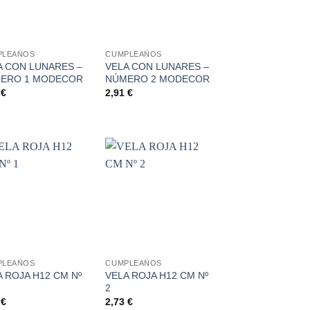
+
PLEAÑOS
CUMPLEAÑOS
A CON LUNARES –
VELA CON LUNARES –
ERO 1 MODECOR
NÚMERO 2 MODECOR
1
€
2,91
€
Añadir
Añadir
a la
a la
lista de
lista de
deseos
deseos
+
PLEAÑOS
CUMPLEAÑOS
A ROJA H12 CM Nº
VELA ROJA H12 CM Nº
1
2
5
€
2,73
€