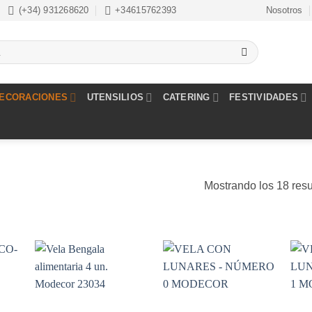
(+34) 931268620
+34615762393
Nosotros
ECORACIONES
UTENSILIOS
CATERING
FESTIVIDADES
Mostrando los 18 res
dir
Añadir
Añadir
la
a la
a la
a de
lista de
lista de
eos
deseos
deseos