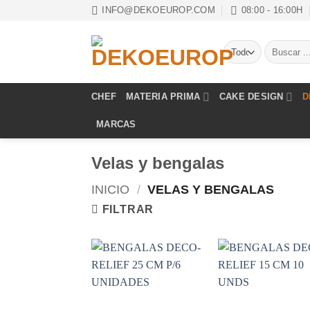
Saltar
INFO@DEKOEUROP.COM
08:00 - 16:00H
al
contenido
Buscar
por:
CHEF
MATERIA PRIMA
CAKE DESIGN
D
MARCAS
Velas y bengalas
INICIO
/
VELAS Y BENGALAS
FILTRAR
Añadir
Aña
a la
a 
lista de
list
deseos
des