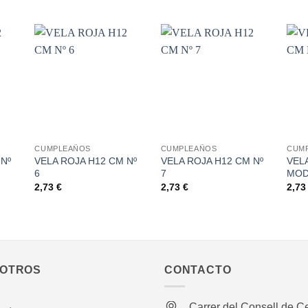
dir
Añadir
Añadir
la
a la
a la
a de
lista de
lista de
eos
deseos
deseos
+
+
+
CUMPLEAÑOS
CUMPLEAÑOS
CUM
 Nº
VELA ROJA H12 CM Nº
VELA ROJA H12 CM Nº
VELA
6
7
MO
2,73
€
2,73
€
2,7
OTROS
CONTACTO
Carrer del Consell de Ce