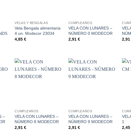
+
+
+
VELAS Y BENGALAS
CUMPLEAÑOS
CUM
Vela Bengala alimentaria
VELA CON LUNARES –
VEL
UNDS
4 un. Modecor 23034
NÚMERO 0 MODECOR
NÚM
4,85
€
2,91
€
2,9
dir
Añadir
Añadir
la
a la
a la
a de
lista de
lista de
eos
deseos
deseos
+
+
+
CUMPLEAÑOS
CUMPLEAÑOS
CUM
S –
VELA CON LUNARES –
VELA CON LUNARES –
VEL
OR
NÚMERO 8 MODECOR
NÚMERO 9 MODECOR
2,91
€
2,91
€
2,4