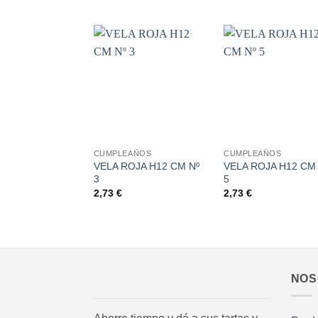
Añadir
Aña
a la
a 
lista de
list
deseos
des
+
+
CUMPLEAÑOS
CUMPLEAÑOS
VELA ROJA H12 CM Nº
VELA ROJA H12 CM
3
5
2,73
€
2,73
€
NOS