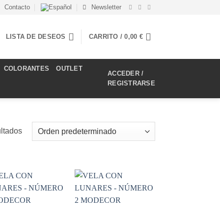
Contacto
Newsletter
LISTA DE DESEOS
CARRITO /
0,00
€
COLORANTES
OUTLET
ACCEDER /
REGISTRARSE
ultados
Añadir
Añadir
a la
a la
lista de
lista de
deseos
deseos