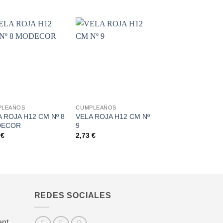
Añadir
Añadir
a la
a la
lista de
lista de
deseos
deseos
+
PLEAÑOS
CUMPLEAÑOS
 ROJA H12 CM Nº 8
VELA ROJA H12 CM Nº
DECOR
9
3
€
2,73
€
REDES SOCIALES
nt,