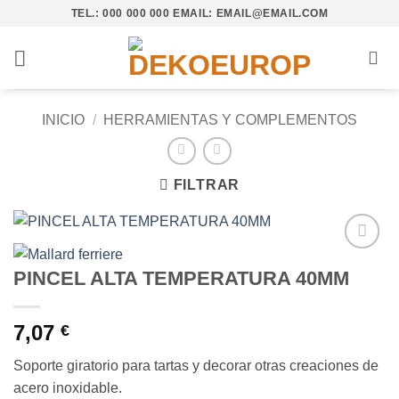
Saltar
TEL.: 000 000 000 EMAIL: EMAIL@EMAIL.COM
al
contenido
INICIO
/
HERRAMIENTAS Y COMPLEMENTOS
FILTRAR
Añadir
PINCEL ALTA TEMPERATURA 40MM
a la
lista de
deseos
7,07
€
Soporte giratorio para tartas y decorar otras creaciones de
acero inoxidable.