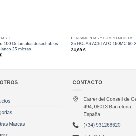
+
HABLE
HERRAMIENTAS Y COMPLEMENTOS
e 100 Delantales desechables
25 HOJAS ACETATO 150MC 60 
blanco 25 micras
24,69
€
€
OTROS
CONTACTO
Carrer del Consell de Ce
uctos
494, 08013 Barcelona,
gorías
España
tras Marcas
(+34) 931268620
tros