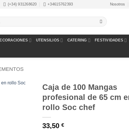
(+34) 931268620
+34615762393
Nosotros
ECORACIONES
UTENSILIOS
CATERING
FESTIVIDADES
EMENTOS
Caja de 100 Mangas
profesional de 65 cm e
Añadir
a la
rollo Soc chef
lista de
deseos
33,50
€