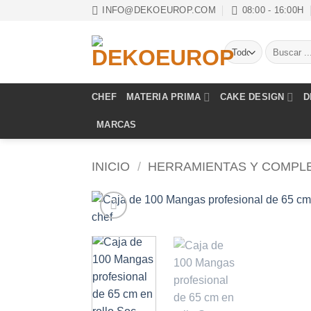
Saltar
INFO@DEKOEUROP.COM
08:00 - 16:00H
al
contenido
Buscar
por:
CHEF
MATERIA PRIMA
CAKE DESIGN
D
MARCAS
INICIO
/
HERRAMIENTAS Y COMPL