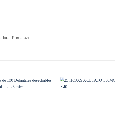
adura. Punta azul.
Añadir
A
a la
lista de
li
deseos
de