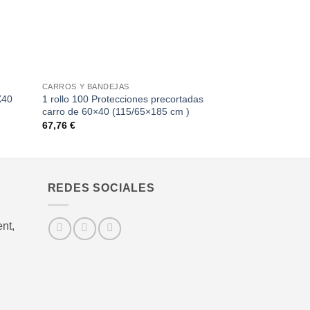
+
+
CARROS Y BANDEJAS
AHUMADOR
1 rollo 100 Protecciones precortadas
ALADÍN SERRÍN 
X40
carro de 60×40 (115/65×185 cm )
CHEF
67,76
€
5,05
€
REDES SOCIALES
nt,