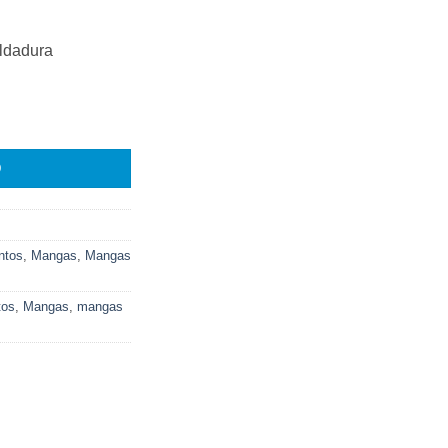
oldadura
 rollo Soc chef cantidad
O
ntos
,
Mangas
,
Mangas
tos
,
Mangas
,
mangas