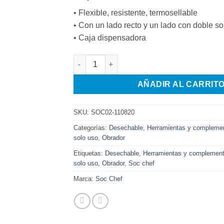
• Flexible, resistente, termosellable
• Con un lado recto y un lado con doble s
• Caja dispensadora
Caja de 100 Mangas profesional de 65 cm en
AÑADIR AL CARRIT
SKU:
SOC02-110820
Categorías:
Desechable
,
Herramientas y compleme
solo uso
,
Obrador
Etiquetas:
Desechable
,
Herramientas y complemen
solo uso
,
Obrador
,
Soc chef
Marca:
Soc Chef