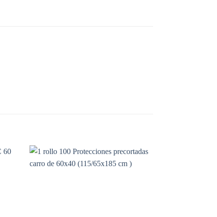
ñadir
Añadir
a la
a la
sta de
lista de
seos
deseos