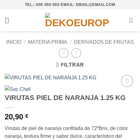
Saltar
TEL.: 000 000 000 EMAIL: EMAIL@EMAIL.COM
al
contenido
INICIO
/
MATERIA PRIMA
/
DERIVADOS DE FRUTAS
FILTRAR
Añadir
VIRUTAS PIEL DE NARANJA 1.25 KG
a la
lista de
deseos
20,90
€
Virutas de piel de naranja confitada de 72ºBrix, de color
naranja, textura firme y sabor dulce, característico del