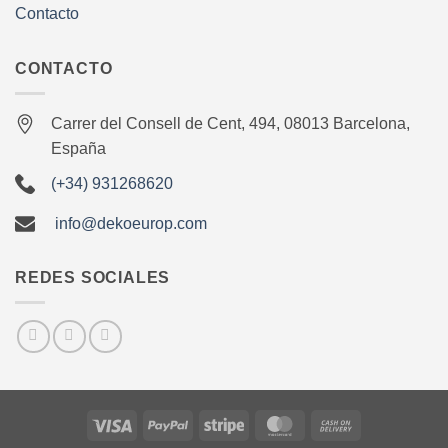
Contacto
CONTACTO
Carrer del Consell de Cent, 494, 08013 Barcelona,
España
(+34) 931268620
info@dekoeurop.com
REDES SOCIALES
Visa
PayPal
Stripe
MasterCard
Cash
On