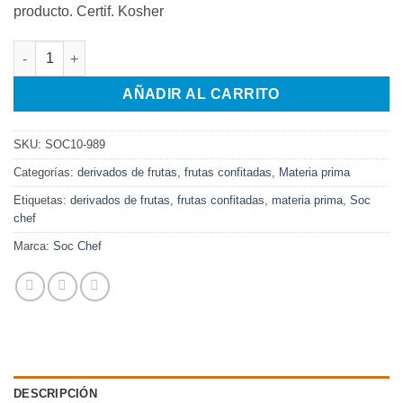
producto. Certif. Kosher
VIRUTAS PIEL DE NARANJA 1.25 KG cantidad
AÑADIR AL CARRITO
SKU:
SOC10-989
Categorías:
derivados de frutas
,
frutas confitadas
,
Materia prima
Etiquetas:
derivados de frutas
,
frutas confitadas
,
materia prima
,
Soc
chef
Marca:
Soc Chef
DESCRIPCIÓN