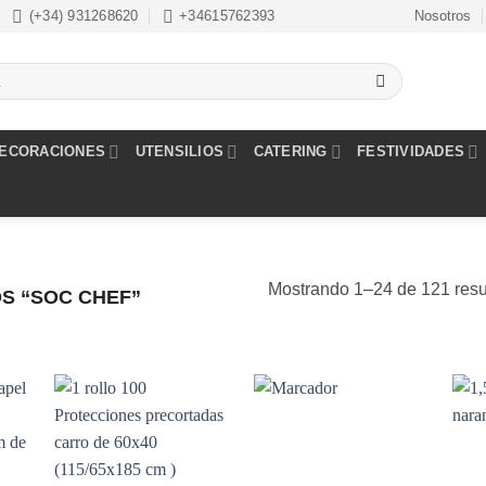
(+34) 931268620
+34615762393
Nosotros
ECORACIONES
UTENSILIOS
CATERING
FESTIVIDADES
Mostrando 1–24 de 121 resu
S “SOC CHEF”
dir
Añadir
Añadir
la
a la
a la
a de
lista de
lista de
eos
deseos
deseos