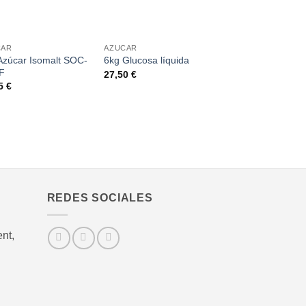
+
CAR
AZUCAR
Azúcar Isomalt SOC-
6kg Glucosa líquida
F
27,50
€
15
€
REDES SOCIALES
nt,