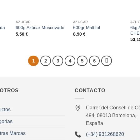
+
+
+
AZUCAR
AZUCAR
AZU
ada
6kg 
600g Azúcar Muscovado
600gr Maltitol
CHE
5,50
€
8,90
€
53,
1
2
3
4
5
6
OTROS
CONTACTO
Carrer del Consell de Ce
uctos
494, 08013 Barcelona,
gorías
España
tras Marcas
(+34) 931268620