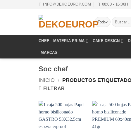
Saltar
INFO@DEKOEUROP.COM
08:00 - 16:00H
al
contenido
Buscar
por:
CHEF
MATERIA PRIMA
CAKE DESIGN
D
MARCAS
Soc chef
INICIO
/
PRODUCTOS ETIQUETADO
FILTRAR
Añadir
Aña
a la
a 
lista de
list
deseos
des