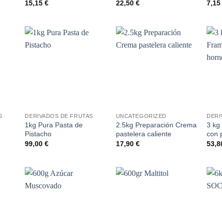
15,15
€
22,50
€
7,1
dir
Añadir
Añadir
la
a la
a la
a de
lista de
lista de
eos
deseos
deseos
+
+
+
S
DERIVADOS DE FRUTAS
UNCATEGORIZED
DERI
1kg Pura Pasta de
2.5kg Preparación Crema
3 kg
Pistacho
pastelera caliente
con 
99,00
€
17,90
€
53,
dir
Añadir
Añadir
la
a la
a la
a de
lista de
lista de
eos
deseos
deseos