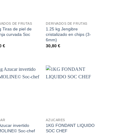
+
VADOS DE FRUTAS
DERIVADOS DE FRUTAS
g Tiras de piel de
1.25 kg Jengibre
nja curvada Soc
cristalizado en chips (3-
6mm)
90
€
30,80
€
Añadir
Añadir
a la
a la
lista de
lista de
deseos
deseos
+
CAR
AZUCARES
Azucar invertido
1KG FONDANT LIQUIDO
MOLINE© Soc-chef
SOC CHEF