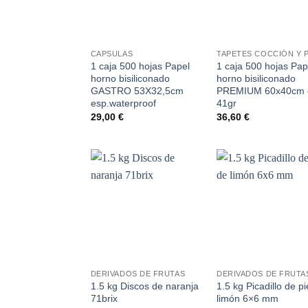
+
+
CAPSULAS
1 caja 500 hojas Papel
1 caja 500 hojas Pap
horno bisiliconado
horno bisiliconado
GASTRO 53X32,5cm
PREMIUM 60x40cm 
esp.waterproof
41gr
29,00
€
36,60
€
Añadir
Aña
a la
a 
lista de
list
deseos
des
+
+
DERIVADOS DE FRUTAS
DERIVADOS DE FRUTA
1.5 kg Discos de naranja
1.5 kg Picadillo de pi
71brix
limón 6×6 mm