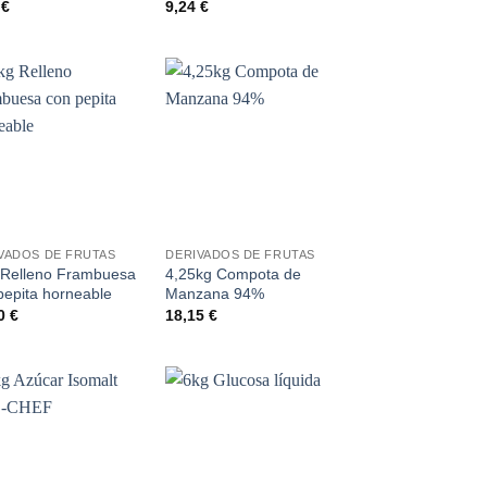
5
€
9,24
€
Añadir
Añadir
a la
a la
lista de
lista de
deseos
deseos
+
VADOS DE FRUTAS
DERIVADOS DE FRUTAS
 Relleno Frambuesa
4,25kg Compota de
pepita horneable
Manzana 94%
80
€
18,15
€
Añadir
Añadir
a la
a la
lista de
lista de
deseos
deseos