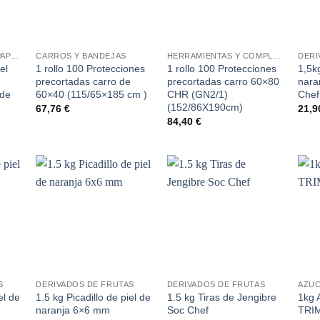
+
+
+
TAPETES COCCIÓN Y PAPEL HORNO
CARROS Y BANDEJAS
HERRAMIENTAS Y COMPLEMENTOS
DERI
el
1 rollo 100 Protecciones
1 rollo 100 Protecciones
1,5k
precortadas carro de
precortadas carro 60×80
nara
de
60×40 (115/65×185 cm )
CHR (GN2/1)
Chef
(152/86X190cm)
67,76
€
21,
84,40
€
dir
Añadir
Añadir
la
a la
a la
a de
lista de
lista de
eos
deseos
deseos
+
+
+
S
DERIVADOS DE FRUTAS
DERIVADOS DE FRUTAS
AZU
el de
1.5 kg Picadillo de piel de
1.5 kg Tiras de Jengibre
1kg 
naranja 6×6 mm
Soc Chef
TRI