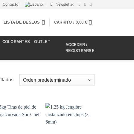
Contacto
Newsletter
LISTA DE DESEOS
CARRITO /
0,00
€
COLORANTES
OUTLET
ACCEDER /
REGISTRARSE
ltados
Añadir
Añadir
a la
a la
lista de
lista de
deseos
deseos