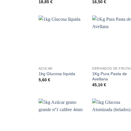
18,85
€
16,50
€
Añadir
Aña
a la
a 
lista de
list
deseos
des
+
+
AZUCAR
DERIVADOS DE FRUTA
1Kg Pura Pasta de
1kg Glucosa líquida
Avellana
5,60
€
45,10
€
Añadir
Aña
a la
a 
lista de
list
deseos
des