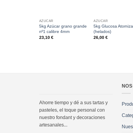
+
+
AZUCAR
AZUCAR
5kg Azúcar grano grande
5kg Glucosa Atomiz
nº1 calibre 4mm
(helados)
23,10
€
26,00
€
NOS
Ahorre tiempo y dé a sus tartas y
Prod
pasteles, el toque personal con
Cate
nuestro fondant y decoraciones
artesanales...
Nues