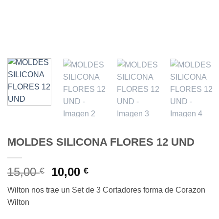
MOLDES SILICONA FLORES 12 UND
El
El
15,00
10,00
€
€
precio
precio
Wilton nos trae un Set de 3 Cortadores forma de Corazon
original
actual
Wilton
era:
es:
15,00 €.
10,00 €.