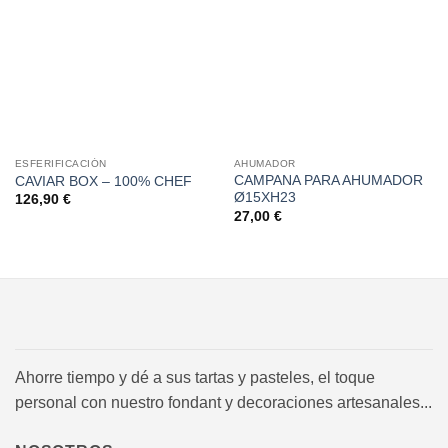
a la
a la
lista de
lista de
deseos
deseos
ESFERIFICACIÓN
AHUMADOR
CAMPANA PARA AHUMADOR
CAVIAR BOX – 100% CHEF
Ø15XH23
126,90
€
27,00
€
Ahorre tiempo y dé a sus tartas y pasteles, el toque
personal con nuestro fondant y decoraciones artesanales...