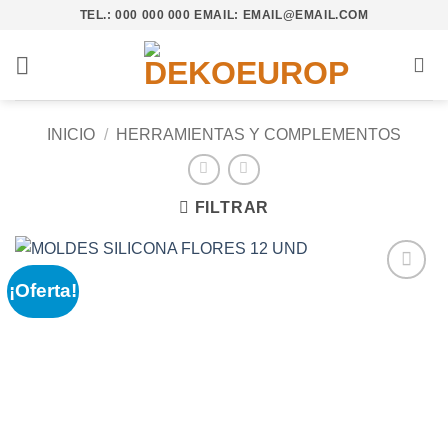
Saltar
TEL.: 000 000 000 EMAIL: EMAIL@EMAIL.COM
al
contenido
INICIO
/
HERRAMIENTAS Y COMPLEMENTOS
FILTRAR
¡Oferta!
Añadir
a la
lista de
deseos