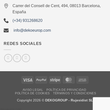
Carrer del Consell de Cent, 494, 08013 Barcelona,
España
(+34) 931268620
info@dekoeurop.com
REDES SOCIALES
Visa
PayPal
Stripe
MasterCard
Cash
On
AVISO LEGAL
POLÍTICA DE PRIVACIDAD
Delivery
POLÍTICA DE COOKIES
TÉRMINOS Y CONDICIONES
Copyright 2026 ©
DEKOGROUP - Rujesidist SL
dekoeurop.com