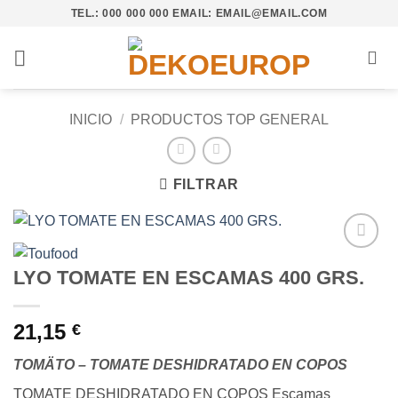
Saltar
TEL.: 000 000 000 EMAIL: EMAIL@EMAIL.COM
al
contenido
INICIO
/
PRODUCTOS TOP GENERAL
FILTRAR
Añadir
LYO TOMATE EN ESCAMAS 400 GRS.
a la
lista de
deseos
21,15
€
TOMÄTO – TOMATE DESHIDRATADO EN COPOS
TOMATE DESHIDRATADO EN COPOS Escamas