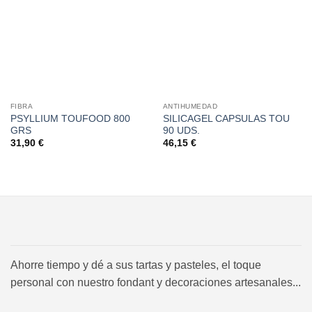
a la
a la
lista de
lista de
deseos
deseos
FIBRA
ANTIHUMEDAD
PSYLLIUM TOUFOOD 800
SILICAGEL CAPSULAS TOU
GRS
90 UDS.
31,90
€
46,15
€
Ahorre tiempo y dé a sus tartas y pasteles, el toque
personal con nuestro fondant y decoraciones artesanales...