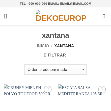
Saltar
TEL.: 000 000 000 EMAIL: EMAIL@EMAIL.COM
al
contenido
xantana
INICIO
/
XANTANA
FILTRAR
Añadir
Añadir
a la
a la
lista de
lista de
deseos
deseos