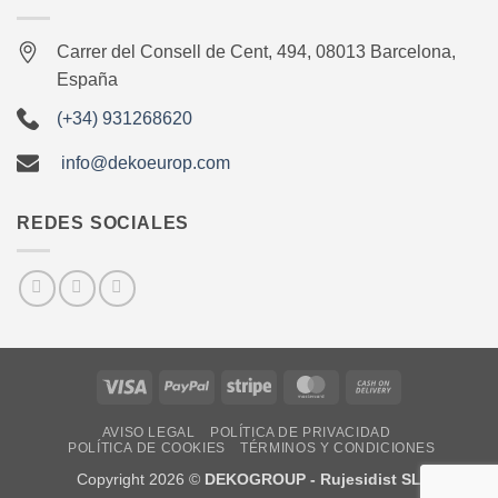
Carrer del Consell de Cent, 494, 08013 Barcelona,
España
(+34) 931268620
info@dekoeurop.com
REDES SOCIALES
Visa
PayPal
Stripe
MasterCard
Cash
On
AVISO LEGAL
POLÍTICA DE PRIVACIDAD
Delivery
POLÍTICA DE COOKIES
TÉRMINOS Y CONDICIONES
Copyright 2026 ©
DEKOGROUP - Rujesidist SL