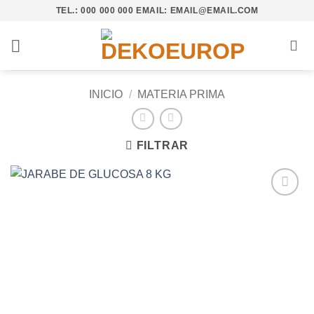
Saltar
TEL.: 000 000 000 EMAIL: EMAIL@EMAIL.COM
al
contenido
INICIO
/
MATERIA PRIMA
FILTRAR
Añadir
a la
lista de
deseos