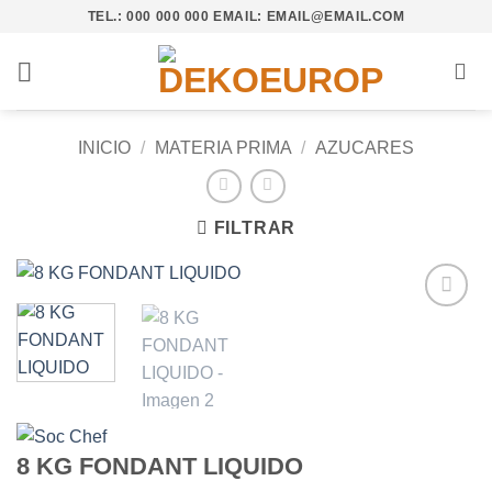
Saltar
TEL.: 000 000 000 EMAIL: EMAIL@EMAIL.COM
al
contenido
INICIO
/
MATERIA PRIMA
/
AZUCARES
FILTRAR
Añadir
a la
lista de
deseos
8 KG FONDANT LIQUIDO