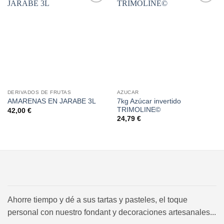
Añadir
Añadir
a la
a la
lista de
lista de
deseos
deseos
DERIVADOS DE FRUTAS
AZUCAR
7kg Azúcar invertido
AMARENAS EN JARABE 3L
TRIMOLINE©
42,00
€
24,79
€
Ahorre tiempo y dé a sus tartas y pasteles, el toque
personal con nuestro fondant y decoraciones artesanales...