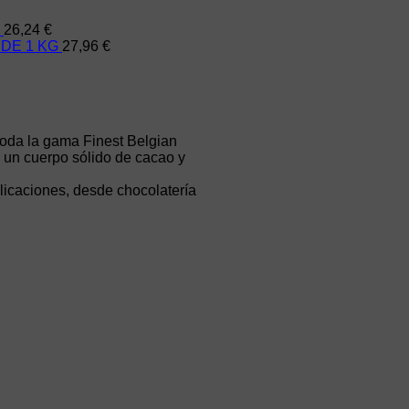
26,24
€
DE 1 KG
27,96
€
toda la gama Finest Belgian
 un cuerpo sólido de cacao y
plicaciones, desde chocolatería