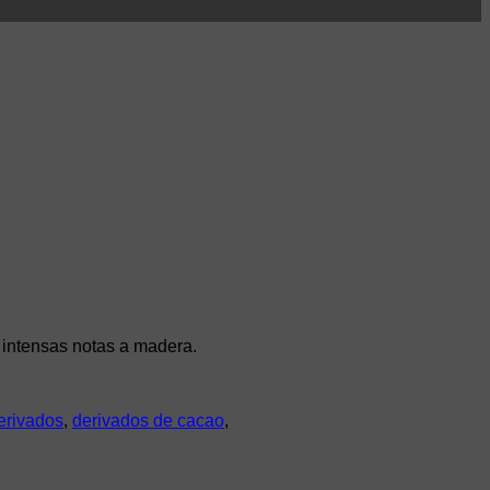
Añadir a la lista de deseos
s intensas notas a madera.
erivados
,
derivados de cacao
,