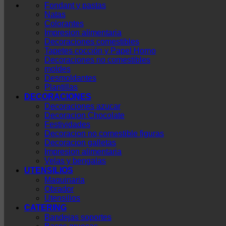
Fondant y pastas
Natas
Colorantes
Impresion alimentaria
Decoraciones comestibles
Tapetes cocción y Papel Horno
Decoraciones no comestibles
moldes
Desmoldantes
Plantillas
DECORACIONES
Decoraciones azucar
Decoracion Chocolate
Festividades
Decoracion no comestible figuras
Decoracion galletas
Impresion alimentaria
Velas y bengalas
UTENSILIOS
Maquinaria
Obrador
Utensilios
CATERING
Bandejas soportes