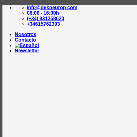
Saltar
info@dekoeurop.com
al
08:00 - 16:00h
contenido
(+34) 931268620
+34615762393
Nosotros
Contacto
Newsletter