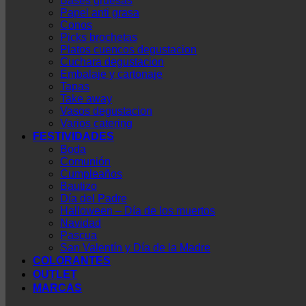
Bases gruesas
Papel anti grasa
Conos
Picks brochetas
Platos cuencos degustacion
Cuchara degustacion
Embalaje y cartonaje
Tapas
Take away
Vasos degustacion
Varios catering
FESTIVIDADES
Boda
Comunión
Cumpleaños
Bautizo
Día del Padre
Halloween – Día de los muertos
Navidad
Pascua
San Valentín y Día de la Madre
COLORANTES
OUTLET
MARCAS