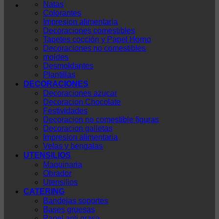
Natas
Colorantes
Impresion alimentaria
Decoraciones comestibles
Tapetes cocción y Papel Horno
Decoraciones no comestibles
moldes
Desmoldantes
Plantillas
DECORACIONES
Decoraciones azucar
Decoracion Chocolate
Festividades
Decoracion no comestible figuras
Decoracion galletas
Impresion alimentaria
Velas y bengalas
UTENSILIOS
Maquinaria
Obrador
Utensilios
CATERING
Bandejas soportes
Bases gruesas
Papel anti grasa