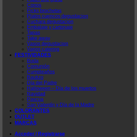
Conos
Picks brochetas
Platos cuencos degustacion
Cuchara degustacion
Embalaje y cartonaje
Tapas
Take away
Vasos degustacion
Varios catering
FESTIVIDADES
Boda
Comunión
Cumpleaños
Bautizo
Día del Padre
Halloween – Día de los muertos
Navidad
Pascua
San Valentín y Día de la Madre
COLORANTES
OUTLET
MARCAS
Acceder / Registrarse