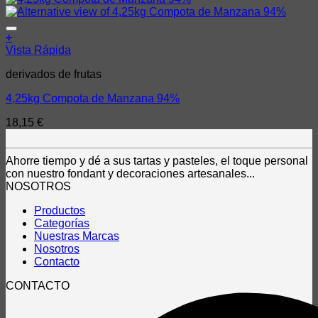
Añadir a la lista de deseos
+
Vista Rápida
derivados de frutas
4,25kg Compota de Manzana 94%
18,15
€
Ahorre tiempo y dé a sus tartas y pasteles, el toque personal
con nuestro fondant y decoraciones artesanales...
NOSOTROS
Productos
Categorías
Nuestras Marcas
Nosotros
Contacto
CONTACTO