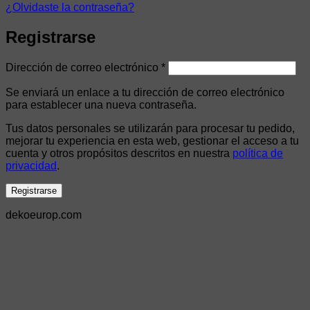
¿Olvidaste la contraseña?
Registrarse
Obligatorio
Dirección de correo electrónico
*
Se enviará un enlace a tu dirección de correo electrónico
para establecer una nueva contraseña.
Tus datos personales se utilizarán para procesar tu pedido,
mejorar tu experiencia en esta web, gestionar el acceso a tu
cuenta y otros propósitos descritos en nuestra
política de
privacidad
.
Registrarse
dekoeurop.com