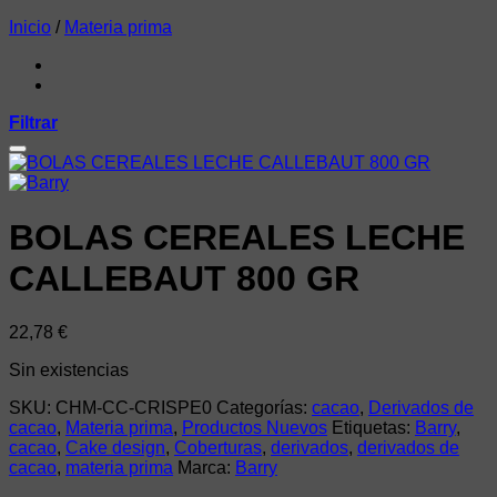
Inicio
/
Materia prima
Filtrar
Añadir a la lista de deseos
BOLAS CEREALES LECHE
CALLEBAUT 800 GR
22,78
€
Sin existencias
SKU:
CHM-CC-CRISPE0
Categorías:
cacao
,
Derivados de
cacao
,
Materia prima
,
Productos Nuevos
Etiquetas:
Barry
,
cacao
,
Cake design
,
Coberturas
,
derivados
,
derivados de
cacao
,
materia prima
Marca:
Barry