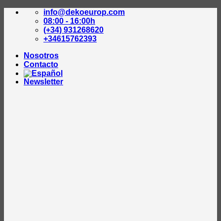
Saltar
info@dekoeurop.com
al
08:00 - 16:00h
contenido
(+34) 931268620
+34615762393
Nosotros
Contacto
Newsletter