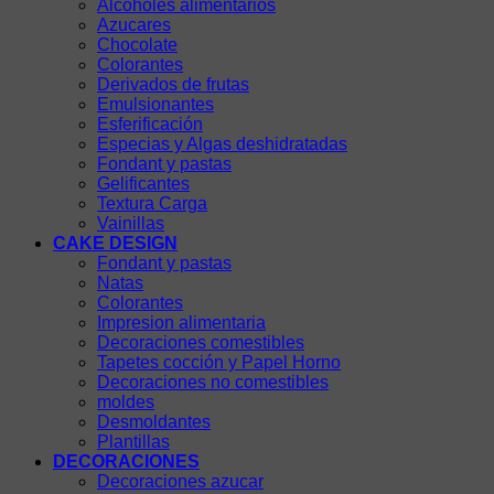
Alcoholes alimentarios
Azucares
Chocolate
Colorantes
Derivados de frutas
Emulsionantes
Esferificación
Especias y Algas deshidratadas
Fondant y pastas
Gelificantes
Textura Carga
Vainillas
CAKE DESIGN
Fondant y pastas
Natas
Colorantes
Impresion alimentaria
Decoraciones comestibles
Tapetes cocción y Papel Horno
Decoraciones no comestibles
moldes
Desmoldantes
Plantillas
DECORACIONES
Decoraciones azucar