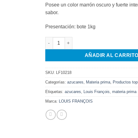
Posee un color marrón oscuro y fuerte int
sabor.
Presentación: bote 1kg
AZUCAR MUSCOVADO DARK 1KG cantidad
AÑADIR AL CARRIT
SKU:
LF10218
Categorías:
azucares
,
Materia prima
,
Productos top
Etiquetas:
azucares
,
Louis François
,
materia prima
Marca:
LOUIS FRANÇOIS