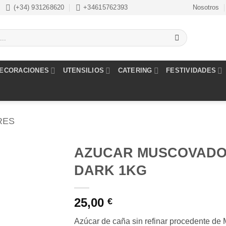
(+34) 931268620
+34615762393
Nosotros
ECORACIONES
UTENSILIOS
CATERING
FESTIVIDADES
RES
AZUCAR MUSCOVAD
DARK 1KG
Añadir
a la
lista de
25,00
€
deseos
Azúcar de caña sin refinar procedente de 