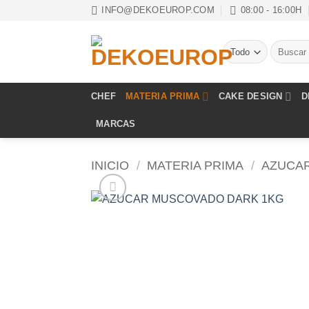
Saltar
INFO@DEKOEUROP.COM
08:00 - 16:00H
al
contenido
Buscar
por:
CHEF
MATERIA PRIMA
CAKE DESIGN
D
MARCAS
INICIO
/
MATERIA PRIMA
/
AZUCA