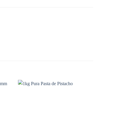
ñadir
Añadir
a la
a la
sta de
lista de
seos
deseos