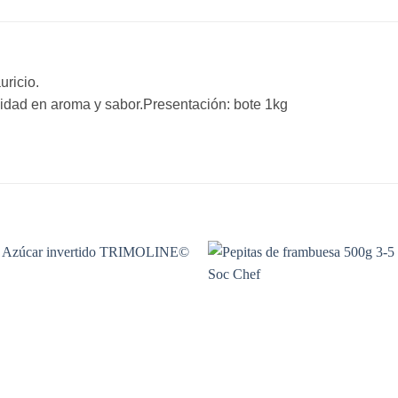
uricio.
sidad en aroma y sabor.Presentación: bote 1kg
Añadir
A
a la
lista de
li
deseos
de