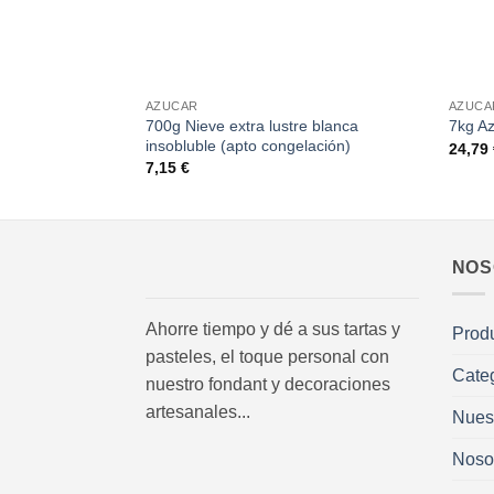
+
+
AZUCAR
AZUCA
700g Nieve extra lustre blanca
7kg A
insobluble (apto congelación)
24,79
7,15
€
NOS
Ahorre tiempo y dé a sus tartas y
Prod
pasteles, el toque personal con
Cate
nuestro fondant y decoraciones
artesanales...
Nues
Noso