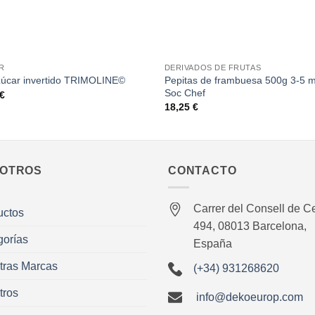
+
R
DERIVADOS DE FRUTAS
Pepitas de frambuesa 500g 3-5 
zúcar invertido TRIMOLINE©
Soc Chef
€
18,25
€
OTROS
CONTACTO
Carrer del Consell de Ce
uctos
494, 08013 Barcelona,
gorías
España
tras Marcas
(+34) 931268620
tros
info@dekoeurop.com