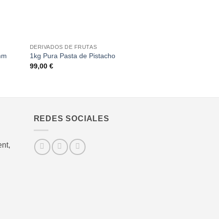
+
+
DERIVADOS DE FRUTAS
DERIVADOS DE FR
mm
1kg Pura Pasta de Pistacho
VIRUTAS PIEL D
99,00
€
20,90
€
REDES SOCIALES
nt,