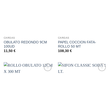
a la
a la
lista de
lista de
deseos
deseos
CARGAS
CARGAS
OBULATO REDONDO 9CM
PAPEL COCCION FATA-
100UD
ROLLO 50 MT
11,50
€
108,30
€
Añadir
Añadir
a la
a la
lista de
lista de
deseos
deseos