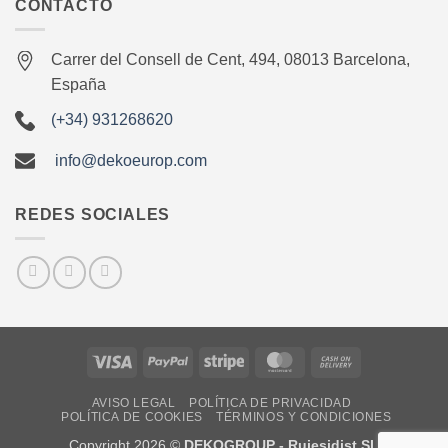
CONTACTO
Carrer del Consell de Cent, 494, 08013 Barcelona,
España
(+34) 931268620
info@dekoeurop.com
REDES SOCIALES
Visa
PayPal
Stripe
MasterCard
Cash
On
AVISO LEGAL
POLÍTICA DE PRIVACIDAD
Delivery
POLÍTICA DE COOKIES
TÉRMINOS Y CONDICIONES
Copyright 2026 ©
DEKOGROUP - Rujesidist SL