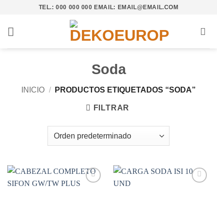
Saltar
TEL.: 000 000 000 EMAIL: EMAIL@EMAIL.COM
al
contenido
Soda
INICIO
/
PRODUCTOS ETIQUETADOS “SODA”
FILTRAR
Añadir
Añadir
a la
a la
lista de
lista de
deseos
deseos