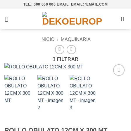
Saltar
TEL.: 000 000 000 EMAIL: EMAIL@EMAIL.COM
al
contenido
INICIO
/
MAQUINARIA
FILTRAR
Añadir
a la
lista de
deseos
ROLLO OBULATO 12CM X 300 MT