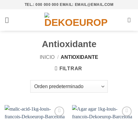
Saltar
TEL.: 000 000 000 EMAIL: EMAIL@EMAIL.COM
al
contenido
Antioxidante
INICIO
/
ANTIOXIDANTE
FILTRAR
Añadir
Añadir
a la
a la
lista de
lista de
deseos
deseos