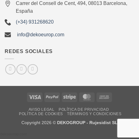
Carrer del Consell de Cent, 494, 08013 Barcelona,
España
(+34) 931268620
info@dekoeurop.com
REDES SOCIALES
Visa
PayPal
Stripe
MasterCard
Cash
On
AVISO LEGAL
POLÍTICA DE PRIVACIDAD
Delivery
POLÍTICA DE COOKIES
TÉRMINOS Y CONDICIONES
Copyright 2026 ©
DEKOGROUP - Rujesidist SL
dekoeurop.com