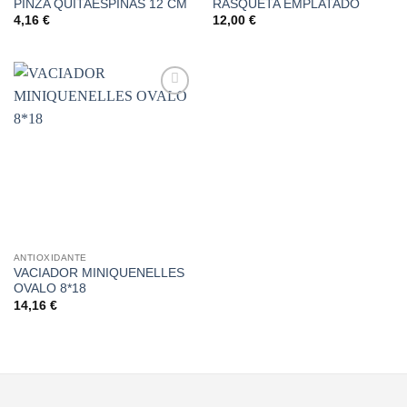
PINZA QUITAESPINAS 12 CM
RASQUETA EMPLATADO
4,16
€
12,00
€
Añadir
a la
lista de
deseos
ANTIOXIDANTE
VACIADOR MINIQUENELLES
OVALO 8*18
14,16
€