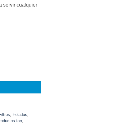
 servir cualquier
O
Filtros
,
Helados
,
roductos top
,