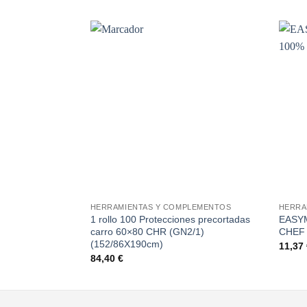
Añadir
a la
lista de
deseos
+
+
HERRAMIENTAS Y COMPLEMENTOS
HERRA
1 rollo 100 Protecciones precortadas
EASY
carro 60×80 CHR (GN2/1)
CHEF
(152/86X190cm)
11,37
84,40
€