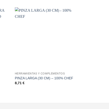
ñadir
Añadir
a la
a la
sta de
lista de
seos
deseos
+
+
HERRAMIENTAS Y COMPLEMENTOS
HERRAMIENTAS Y
EASYMOULD 4 
PINZA LARGA (30 CM) – 100% CHEF
CHEF
8,71
€
8,49
€