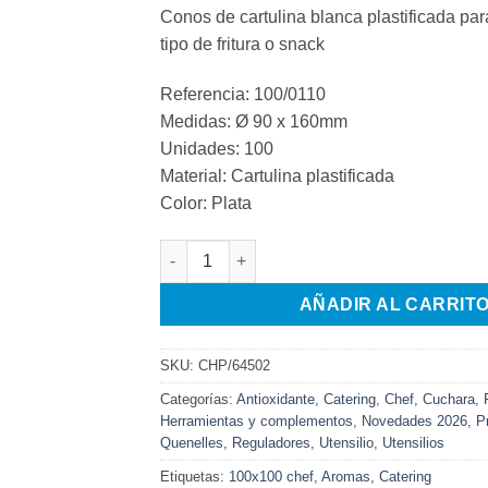
Conos de cartulina blanca plastificada para
tipo de fritura o snack
Referencia: 100/0110
Medidas: Ø 90 x 160mm
Unidades: 100
Material: Cartulina plastificada
Color: Plata
RASQUETA EMPLATADO cantidad
AÑADIR AL CARRIT
SKU:
CHP/64502
Categorías:
Antioxidante
,
Catering
,
Chef
,
Cuchara
,
Herramientas y complementos
,
Novedades 2026
,
P
Quenelles
,
Reguladores
,
Utensilio
,
Utensilios
Etiquetas:
100x100 chef
,
Aromas
,
Catering