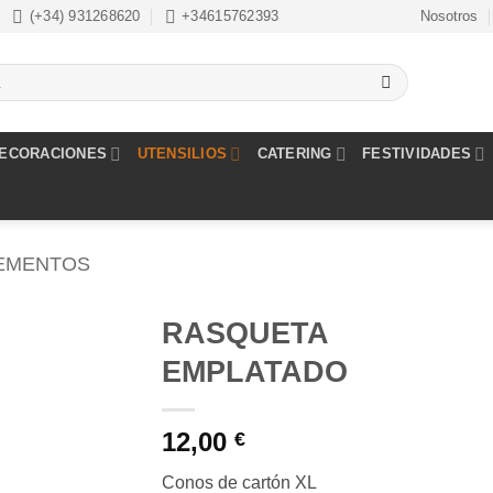
(+34) 931268620
+34615762393
Nosotros
ECORACIONES
UTENSILIOS
CATERING
FESTIVIDADES
EMENTOS
RASQUETA
EMPLATADO
Añadir
a la
lista de
12,00
€
deseos
Conos de cartón XL