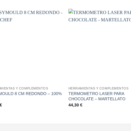
Añadir
A
a la
lista de
li
deseos
de
+
MIENTAS Y COMPLEMENTOS
HERRAMIENTAS Y COMPLEMENTOS
MOULD 8 CM REDONDO – 100%
TERMOMETRO LASER PARA
CHOCOLATE – MARTELLATO
€
44,30
€