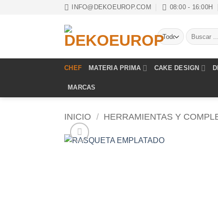
Saltar
INFO@DEKOEUROP.COM
08:00 - 16:00H
al
contenido
Buscar
por:
CHEF
MATERIA PRIMA
CAKE DESIGN
D
MARCAS
INICIO
/
HERRAMIENTAS Y COMPL