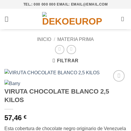
Saltar
TEL.: 000 000 000 EMAIL: EMAIL@EMAIL.COM
al
contenido
INICIO
/
MATERIA PRIMA
FILTRAR
Añadir
VIRUTA CHOCOLATE BLANCO 2,5
a la
lista de
KILOS
deseos
57,46
€
Esta cobertura de chocolate negro originario de Venezuela