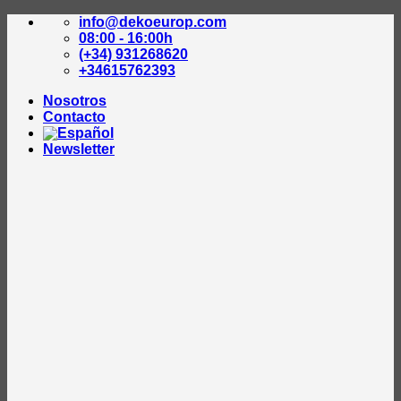
Saltar
info@dekoeurop.com
al
08:00 - 16:00h
contenido
(+34) 931268620
+34615762393
Nosotros
Contacto
Newsletter