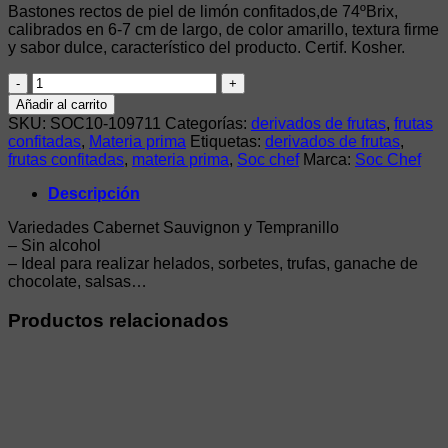
Bastones rectos de piel de limón confitados,de 74ºBrix,
calibrados en 6-7 cm de largo, de color amarillo, textura firme
y sabor dulce, característico del producto. Certif. Kosher.
VINO
TINTO
Añadir al carrito
EN
SKU:
SOC10-109711
Categorías:
derivados de frutas
,
frutas
POLVO
confitadas
,
Materia prima
Etiquetas:
derivados de frutas
,
400G
frutas confitadas
,
materia prima
,
Soc chef
Marca:
Soc Chef
cantidad
Descripción
Variedades Cabernet Sauvignon y Tempranillo
– Sin alcohol
– Ideal para realizar helados, sorbetes, trufas, ganache de
chocolate, salsas…
Productos relacionados