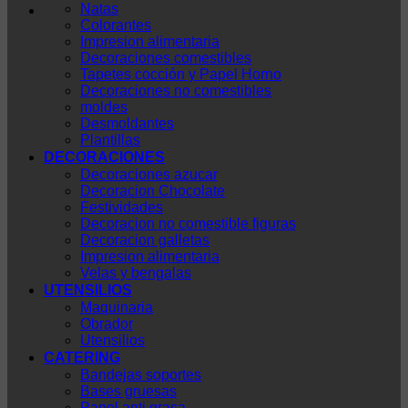
Natas
Colorantes
Impresion alimentaria
Decoraciones comestibles
Tapetes cocción y Papel Horno
Decoraciones no comestibles
moldes
Desmoldantes
Plantillas
DECORACIONES
Decoraciones azucar
Decoracion Chocolate
Festividades
Decoracion no comestible figuras
Decoracion galletas
Impresion alimentaria
Velas y bengalas
UTENSILIOS
Maquinaria
Obrador
Utensilios
CATERING
Bandejas soportes
Bases gruesas
Papel anti grasa