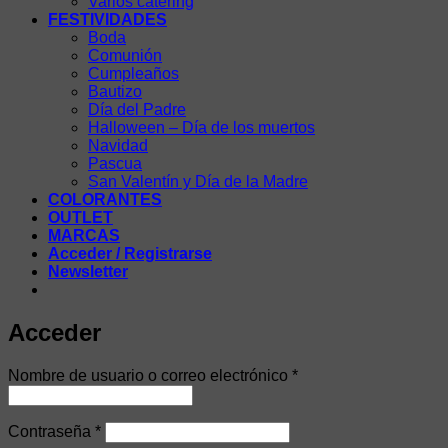
Varios catering
FESTIVIDADES
Boda
Comunión
Cumpleaños
Bautizo
Día del Padre
Halloween – Día de los muertos
Navidad
Pascua
San Valentín y Día de la Madre
COLORANTES
OUTLET
MARCAS
Acceder / Registrarse
Newsletter
Acceder
Obligatorio
Nombre de usuario o correo electrónico
*
Obligatorio
Contraseña
*