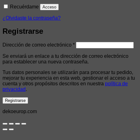
Recuérdame
Acceso
¿Olvidaste la contraseña?
Registrarse
Obligatorio
Dirección de correo electrónico
*
Se enviará un enlace a tu dirección de correo electrónico
para establecer una nueva contraseña.
Tus datos personales se utilizarán para procesar tu pedido,
mejorar tu experiencia en esta web, gestionar el acceso a tu
cuenta y otros propósitos descritos en nuestra
política de
privacidad
.
Registrarse
dekoeurop.com