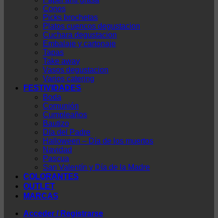
Conos
Picks brochetas
Platos cuencos degustacion
Cuchara degustacion
Embalaje y cartonaje
Tapas
Take away
Vasos degustacion
Varios catering
FESTIVIDADES
Boda
Comunión
Cumpleaños
Bautizo
Día del Padre
Halloween – Día de los muertos
Navidad
Pascua
San Valentín y Día de la Madre
COLORANTES
OUTLET
MARCAS
Acceder / Registrarse