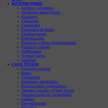
MATERIA PRIMA
Aceites y Vinagres
Alcoholes alimentarios
Azucares
Chocolate
Colorantes
Derivados de frutas
Emulsionantes
Esferificación
Especias y Algas deshidratadas
Fondant y pastas
Gelificantes
Textura Carga
Vainillas
CAKE DESIGN
Fondant y pastas
Natas
Colorantes
Impresion alimentaria
Decoraciones comestibles
Tapetes cocción y Papel Horno
Decoraciones no comestibles
moldes
Desmoldantes
Plantillas