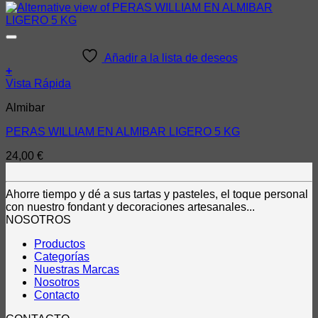
Añadir a la lista de deseos
+
Vista Rápida
Almibar
PERAS WILLIAM EN ALMIBAR LIGERO 5 KG
24,00
€
Ahorre tiempo y dé a sus tartas y pasteles, el toque personal
con nuestro fondant y decoraciones artesanales...
NOSOTROS
Productos
Categorías
Nuestras Marcas
Nosotros
Contacto