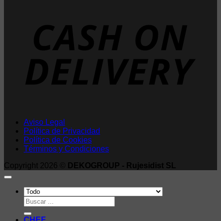
D
Aviso Legal
Política de Privacidad
Política de Cookies
Términos y Condiciones
Copyright 2026 ©
DEKOGROUP - Rujesidist SL
Buscar
por:
CHEF