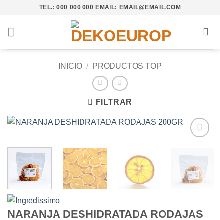
Saltar
TEL.: 000 000 000 EMAIL: EMAIL@EMAIL.COM
al
contenido
INICIO
/
PRODUCTOS TOP
FILTRAR
Añadir
a la
lista de
deseos
NARANJA DESHIDRATADA RODAJAS