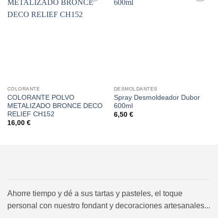
Añadir
Añadir
a la
a la
lista de
lista de
deseos
deseos
COLORANTE
DESMOLDANTES
COLORANTE POLVO
Spray Desmoldeador Dubor
METALIZADO BRONCE DECO
600ml
RELIEF CH152
6,50
€
16,00
€
Ahorre tiempo y dé a sus tartas y pasteles, el toque
personal con nuestro fondant y decoraciones artesanales...