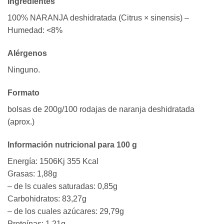
Ingredientes
100% NARANJA deshidratada (Citrus × sinensis) –
Humedad: <8%
Alérgenos
Ninguno.
Formato
bolsas de 200g/100 rodajas de naranja deshidratada
(aprox.)
Información nutricional p
ara 100 g
Energía: 1506Kj 355 Kcal
Grasas: 1,88g
– de ls cuales saturadas: 0,85g
Carbohidratos: 83,27g
– de los cuales azúcares: 29,79g
Proteínas: 1,21g