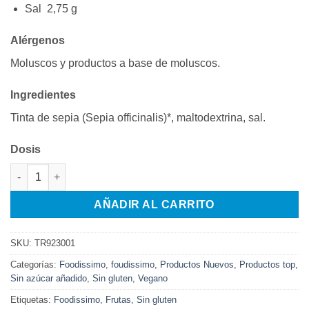
Sal 2,75 g
Alérgenos
Moluscos y productos a base de moluscos.
Ingredientes
Tinta de sepia (Sepia officinalis)*, maltodextrina, sal.
Dosis
NARANJA DESHIDRATADA RODAJAS 200GR cantidad
AÑADIR AL CARRITO
SKU:
TR923001
Categorías:
Foodissimo
,
foudissimo
,
Productos Nuevos
,
Productos top
,
Sin azúcar añadido
,
Sin gluten
,
Vegano
Etiquetas:
Foodissimo
,
Frutas
,
Sin gluten