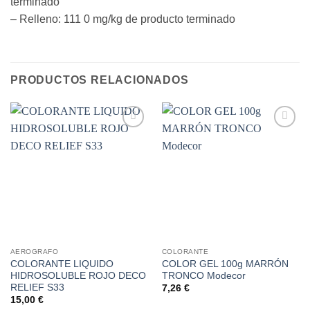
terminado
– Relleno: 111
0 mg/kg de producto terminado
PRODUCTOS RELACIONADOS
Añadir
Añadir
a la
a la
lista de
lista de
deseos
deseos
AEROGRAFO
COLORANTE
COLORANTE LIQUIDO
COLOR GEL 100g MARRÓN
HIDROSOLUBLE ROJO DECO
TRONCO Modecor
RELIEF S33
7,26
€
15,00
€