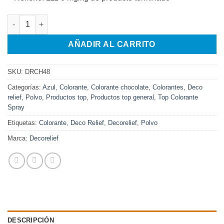
COLORANTE LACA LIPO AZUL DECORELIEF 80 GRS cantidad
AÑADIR AL CARRITO
SKU:
DRCH48
Categorías:
Azul
,
Colorante
,
Colorante chocolate
,
Colorantes
,
Deco
relief
,
Polvo
,
Productos top
,
Productos top general
,
Top Colorante
Spray
Etiquetas:
Colorante
,
Deco Relief
,
Decorelief
,
Polvo
Marca:
Decorelief
DESCRIPCIÓN