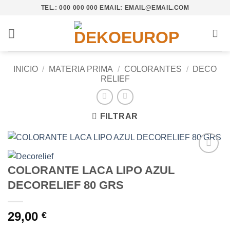
Saltar
TEL.: 000 000 000 EMAIL: EMAIL@EMAIL.COM
al
contenido
INICIO
/
MATERIA PRIMA
/
COLORANTES
/
DECO
RELIEF
FILTRAR
Añadir
COLORANTE LACA LIPO AZUL
a la
lista de
DECORELIEF 80 GRS
deseos
29,00
€