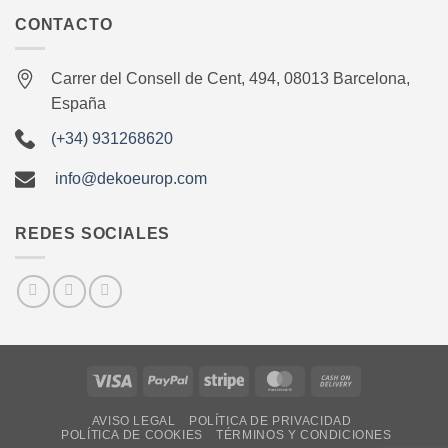
CONTACTO
Carrer del Consell de Cent, 494, 08013 Barcelona,
España
(+34) 931268620
info@dekoeurop.com
REDES SOCIALES
Visa
PayPal
Stripe
MasterCard
Cash
On
AVISO LEGAL
POLÍTICA DE PRIVACIDAD
Delivery
POLÍTICA DE COOKIES
TÉRMINOS Y CONDICIONES