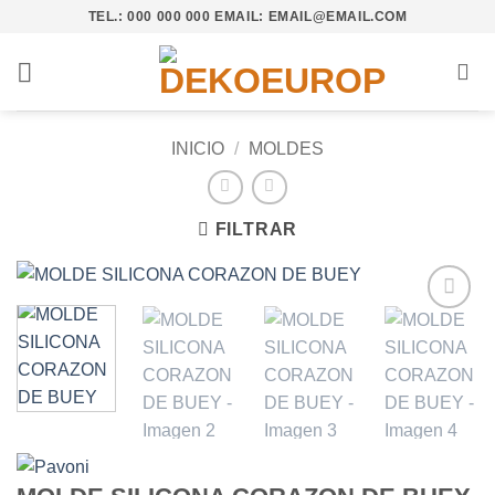
Saltar
TEL.: 000 000 000 EMAIL: EMAIL@EMAIL.COM
al
contenido
INICIO
/
MOLDES
FILTRAR
Añadir
a la
lista de
deseos