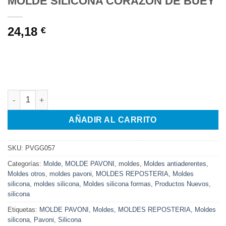
MOLDE SILICONA CORAZON DE BUEY
24,18
€
MOLDE SILICONA CORAZON DE BUEY cantidad
AÑADIR AL CARRITO
SKU:
PVGG057
Categorías:
Molde
,
MOLDE PAVONI
,
moldes
,
Moldes antiaderentes
,
Moldes otros
,
moldes pavoni
,
MOLDES REPOSTERIA
,
Moldes
silicona
,
moldes silicona
,
Moldes silicona formas
,
Productos Nuevos
,
silicona
Etiquetas:
MOLDE PAVONI
,
Moldes
,
MOLDES REPOSTERIA
,
Moldes
silicona
,
Pavoni
,
Silicona