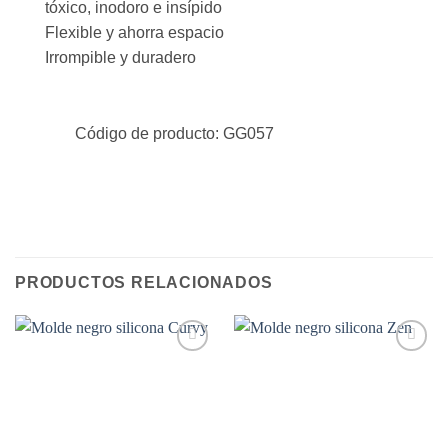
tóxico, inodoro e insípido
Flexible y ahorra espacio
Irrompible y duradero
Código de producto: GG057
PRODUCTOS RELACIONADOS
Añadir
Añadir
a la
a la
lista de
lista de
deseos
deseos