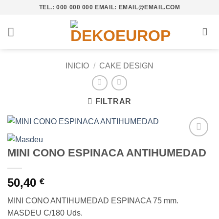
Saltar
TEL.: 000 000 000 EMAIL: EMAIL@EMAIL.COM
al
contenido
INICIO
/
CAKE DESIGN
FILTRAR
Añadir
MINI CONO ESPINACA ANTIHUMEDAD
a la
lista de
deseos
50,40
€
MINI CONO ANTIHUMEDAD ESPINACA 75 mm.
MASDEU C/180 Uds.