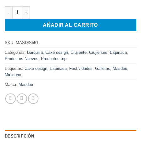
MINI CONO ESPINACA ANTIHUMEDAD cantidad
AÑADIR AL CARRITO
SKU:
MASDIS561
Categorías:
Barquilla
,
Cake design
,
Crujiente
,
Crujientes
,
Espinaca
,
Productos Nuevos
,
Productos top
Etiquetas:
Cake design
,
Espinaca
,
Festividades
,
Galletas
,
Masdeu
,
Minicono
Marca:
Masdeu
DESCRIPCIÓN