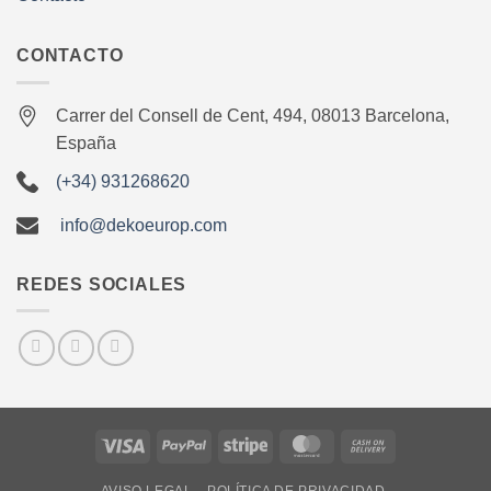
CONTACTO
Carrer del Consell de Cent, 494, 08013 Barcelona,
España
(+34) 931268620
info@dekoeurop.com
REDES SOCIALES
Visa
PayPal
Stripe
MasterCard
Cash
On
AVISO LEGAL
POLÍTICA DE PRIVACIDAD