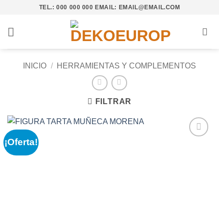
Saltar
TEL.: 000 000 000 EMAIL: EMAIL@EMAIL.COM
al
contenido
INICIO
/
HERRAMIENTAS Y COMPLEMENTOS
FILTRAR
¡Oferta!
Añadir
a la
lista de
deseos