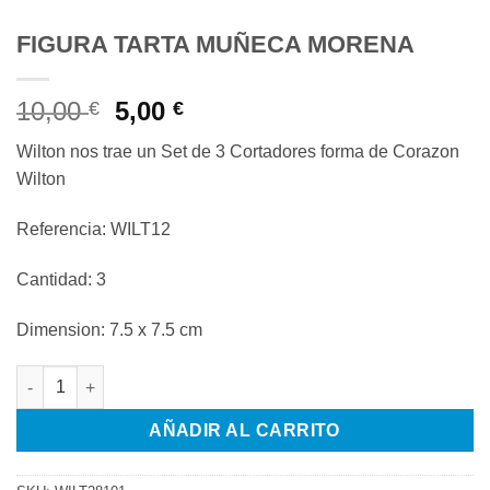
FIGURA TARTA MUÑECA MORENA
El
El
10,00
5,00
€
€
precio
precio
Wilton nos trae un Set de 3 Cortadores forma de Corazon
original
actual
Wilton
era:
es:
10,00 €.
5,00 €.
Referencia: WILT12
Cantidad: 3
Dimension: 7.5 x 7.5 cm
FIGURA TARTA MUÑECA MORENA cantidad
AÑADIR AL CARRITO