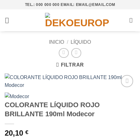
Saltar
TEL.: 000 000 000 EMAIL: EMAIL@EMAIL.COM
al
contenido
INICIO
/
LÍQUIDO
FILTRAR
Añadir
a la
COLORANTE LÍQUIDO ROJO
lista de
deseos
BRILLANTE 190ml Modecor
20,10
€