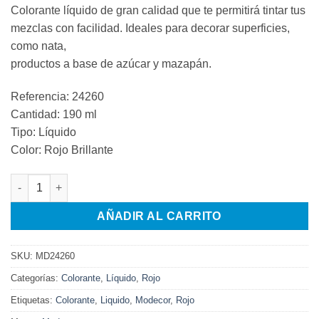
Colorante líquido de gran calidad que te permitirá tintar tus
mezclas con facilidad. Ideales para decorar superficies,
como nata,
productos a base de azúcar y mazapán.
Referencia: 24260
Cantidad: 190 ml
Tipo: Líquido
Color: Rojo Brillante
COLORANTE LÍQUIDO ROJO BRILLANTE 190ml Modecor canti
AÑADIR AL CARRITO
SKU:
MD24260
Categorías:
Colorante
,
Líquido
,
Rojo
Etiquetas:
Colorante
,
Liquido
,
Modecor
,
Rojo