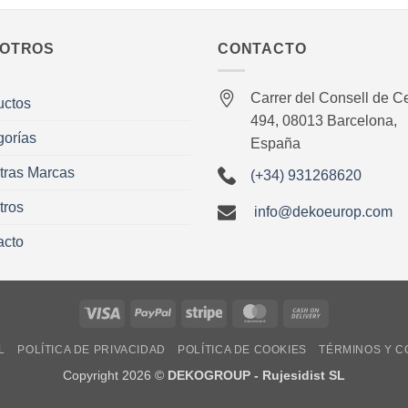
OTROS
CONTACTO
Carrer del Consell de Ce
uctos
494, 08013 Barcelona,
gorías
España
tras Marcas
(+34) 931268620
tros
info@dekoeurop.com
acto
Visa
PayPal
Stripe
MasterCard
Cash
On
L
POLÍTICA DE PRIVACIDAD
POLÍTICA DE COOKIES
TÉRMINOS Y C
Delivery
Copyright 2026 ©
DEKOGROUP - Rujesidist SL