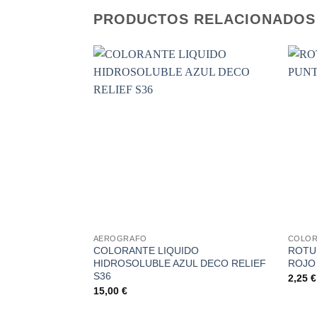
PRODUCTOS RELACIONADOS
Añadir
a la
lista de
deseos
+
+
AEROGRAFO
COLOR
COLORANTE LIQUIDO
ROTU
HIDROSOLUBLE AZUL DECO RELIEF
ROJO
S36
2,25
€
15,00
€