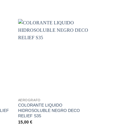
ñadir
Añadir
a la
a la
sta de
lista de
seos
deseos
+
+
AEROGRAFO
CERULEO
COLORANTE LIQUIDO
SPRAY AZUL PA
LIEF
HIDROSOLUBLE NEGRO DECO
15,12
€
RELIEF S35
15,00
€