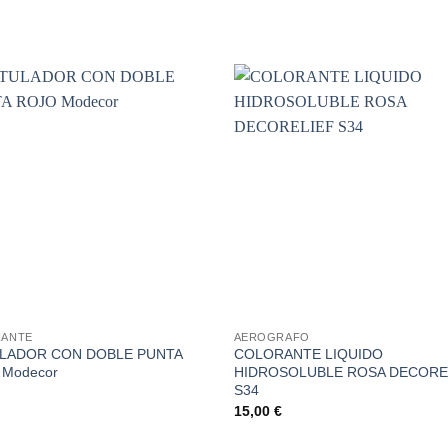
Añadir
A
a la
lista de
li
deseos
de
+
ANTE
AEROGRAFO
LADOR CON DOBLE PUNTA
COLORANTE LIQUIDO
 Modecor
HIDROSOLUBLE ROSA DECORE
S34
15,00
€