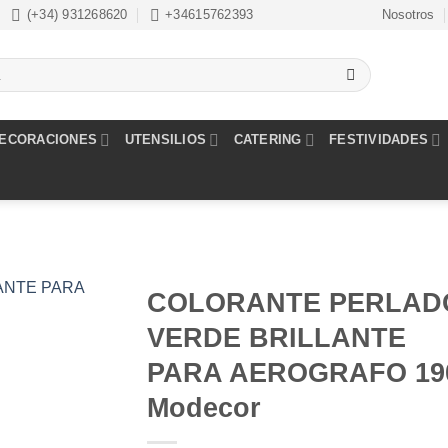
(+34) 931268620
+34615762393
Nosotros
ECORACIONES
UTENSILIOS
CATERING
FESTIVIDADES
COLORANTE PERLAD
VERDE BRILLANTE
Añadir
a la
PARA AEROGRAFO 19
lista de
deseos
Modecor