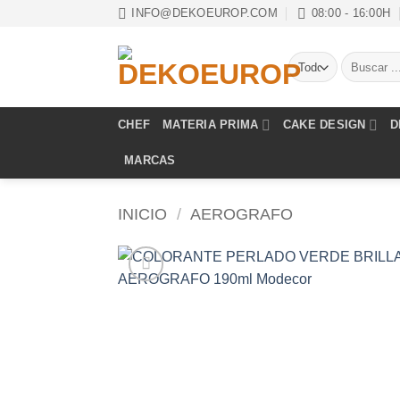
Saltar
INFO@DEKOEUROP.COM
08:00 - 16:00H
al
contenido
Buscar
por:
CHEF
MATERIA PRIMA
CAKE DESIGN
D
MARCAS
INICIO
/
AEROGRAFO