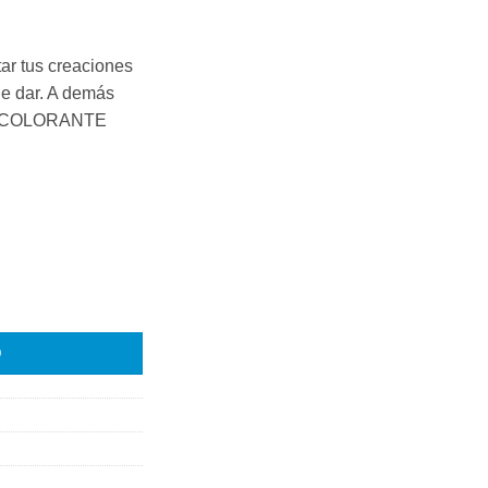
ar tus creaciones
de dar. A demás
 al COLORANTE
ARA AEROGRAFO 190ml Modecor cantidad
O