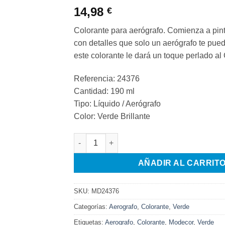
14,98
€
Colorante para aerógrafo. Comienza a pint
con detalles que solo un aerógrafo te pue
este colorante le dará un toque perlado
Referencia: 24376
Cantidad: 190 ml
Tipo: Líquido / Aerógrafo
Color: Verde Brillante
COLORANTE PERLADO VERDE BRILLANTE P
AÑADIR AL CARRIT
SKU:
MD24376
Categorías:
Aerografo
,
Colorante
,
Verde
Etiquetas:
Aerografo
,
Colorante
,
Modecor
,
Verde