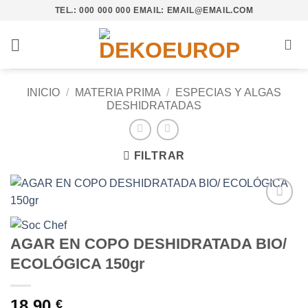
Saltar
TEL.: 000 000 000 EMAIL: EMAIL@EMAIL.COM
al
contenido
INICIO
/
MATERIA PRIMA
/
ESPECIAS Y ALGAS
DESHIDRATADAS
FILTRAR
Añadir
a la
AGAR EN COPO DESHIDRATADA BIO/
lista de
deseos
ECOLÓGICA 150gr
18,90
€