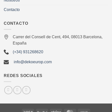
Nosotros
Contacto
CONTACTO
Carrer del Consell de Cent, 494, 08013 Barcelona,
España
(+34) 931268620
info@dekoeurop.com
REDES SOCIALES
Visa
PayPal
Stripe
MasterCard
Cash