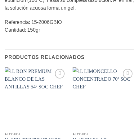
ebullición (100ºC), hasta su completa disolución. Al enfriar,
la solución acuosa forma un gel.
Referencia: 15-2006GBIO
Cantidad: 150gr
PRODUCTOS RELACIONADOS
Añadir
Añadir
a la
a la
lista de
lista de
deseos
deseos
ALCOHOL
ALCOHOL