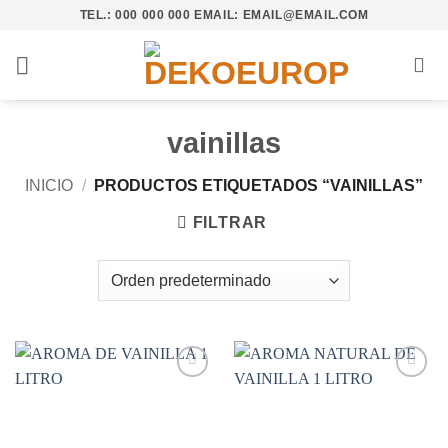
Saltar
TEL.: 000 000 000 EMAIL: EMAIL@EMAIL.COM
al
contenido
vainillas
INICIO
/
PRODUCTOS ETIQUETADOS “VAINILLAS”
FILTRAR
Añadir
Añadir
a la
a la
lista de
lista de
deseos
deseos