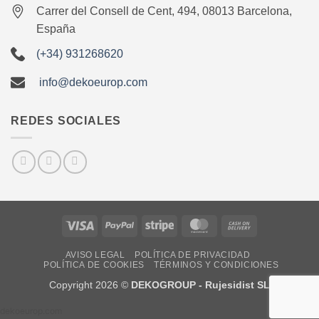
Carrer del Consell de Cent, 494, 08013 Barcelona,
España
(+34) 931268620
info@dekoeurop.com
REDES SOCIALES
Visa
PayPal
Stripe
MasterCard
Cash
On
AVISO LEGAL
POLÍTICA DE PRIVACIDAD
Delivery
POLÍTICA DE COOKIES
TÉRMINOS Y CONDICIONES
Copyright 2026 ©
DEKOGROUP - Rujesidist SL
dekoeurop.com