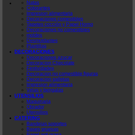
Natas
Colorantes
Impresion alimentaria
Decoraciones comestibles
Tapetes cocción y Papel Horno
Decoraciones no comestibles
moldes
Desmoldantes
Plantillas
DECORACIONES
Decoraciones azucar
Decoracion Chocolate
Festividades
Decoracion no comestible figuras
Decoracion galletas
Impresion alimentaria
Velas y bengalas
UTENSILIOS
Maquinaria
Obrador
Utensilios
CATERING
Bandejas soportes
Bases gruesas
Papel anti grasa