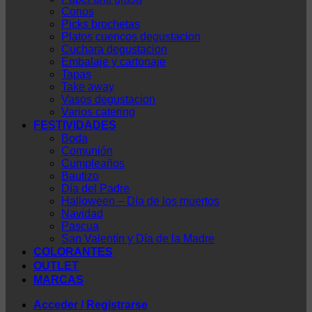
Conos
Picks brochetas
Platos cuencos degustacion
Cuchara degustacion
Embalaje y cartonaje
Tapas
Take away
Vasos degustacion
Varios catering
FESTIVIDADES
Boda
Comunión
Cumpleaños
Bautizo
Día del Padre
Halloween – Día de los muertos
Navidad
Pascua
San Valentín y Día de la Madre
COLORANTES
OUTLET
MARCAS
Acceder / Registrarse