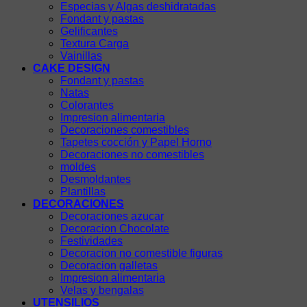
Especias y Algas deshidratadas
Fondant y pastas
Gelificantes
Textura Carga
Vainillas
CAKE DESIGN
Fondant y pastas
Natas
Colorantes
Impresion alimentaria
Decoraciones comestibles
Tapetes cocción y Papel Horno
Decoraciones no comestibles
moldes
Desmoldantes
Plantillas
DECORACIONES
Decoraciones azucar
Decoracion Chocolate
Festividades
Decoracion no comestible figuras
Decoracion galletas
Impresion alimentaria
Velas y bengalas
UTENSILIOS