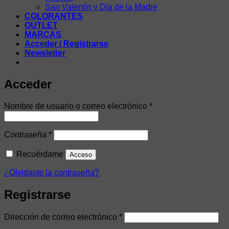
San Valentín y Día de la Madre
COLORANTES
OUTLET
MARCAS
Acceder / Registrarse
Newsletter
Acceder
Obligatorio
Nombre de usuario o correo electrónico
*
Obligatorio
Contraseña
*
Recuérdame
Acceso
¿Olvidaste la contraseña?
Registrarse
Obligatorio
Dirección de correo electrónico
*