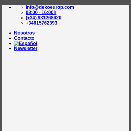
Saltar
info@dekoeurop.com
al
08:00 - 16:00h
contenido
(+34) 931268620
+34615762393
Nosotros
Contacto
Newsletter