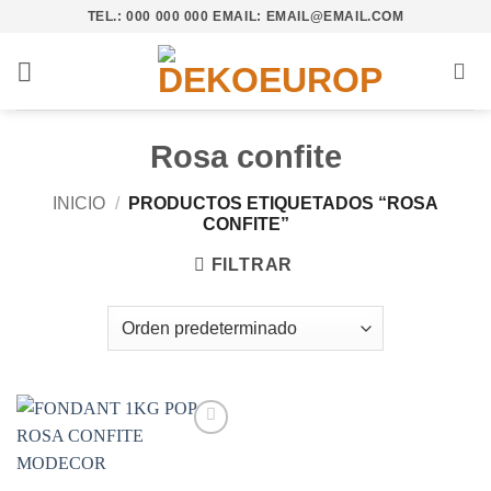
Saltar
TEL.: 000 000 000 EMAIL: EMAIL@EMAIL.COM
al
contenido
Rosa confite
INICIO
/
PRODUCTOS ETIQUETADOS “ROSA
CONFITE”
FILTRAR
Añadir
a la
lista de