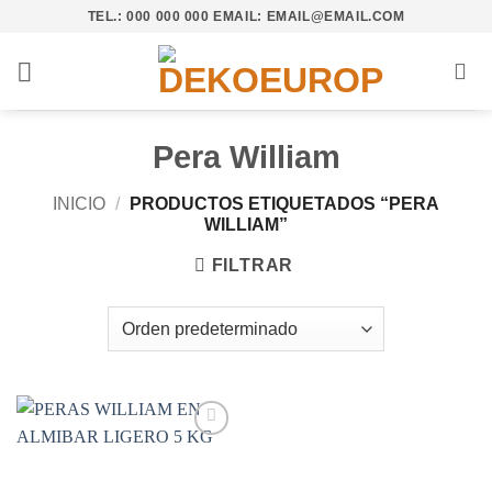
Saltar
TEL.: 000 000 000 EMAIL: EMAIL@EMAIL.COM
al
contenido
Pera William
INICIO
/
PRODUCTOS ETIQUETADOS “PERA
WILLIAM”
FILTRAR
Añadir
a la
lista de