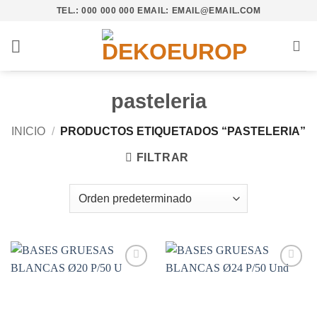
Saltar
TEL.: 000 000 000 EMAIL: EMAIL@EMAIL.COM
al
contenido
pasteleria
INICIO
/
PRODUCTOS ETIQUETADOS “PASTELERIA”
FILTRAR
Añadir
Añadir
a la
a la
lista de
lista de
deseos
deseos