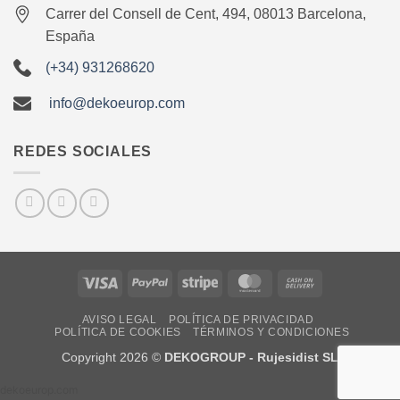
Carrer del Consell de Cent, 494, 08013 Barcelona,
España
(+34) 931268620
info@dekoeurop.com
REDES SOCIALES
Visa
PayPal
Stripe
MasterCard
Cash
On
AVISO LEGAL
POLÍTICA DE PRIVACIDAD
Delivery
POLÍTICA DE COOKIES
TÉRMINOS Y CONDICIONES
Copyright 2026 ©
DEKOGROUP - Rujesidist SL
dekoeurop.com