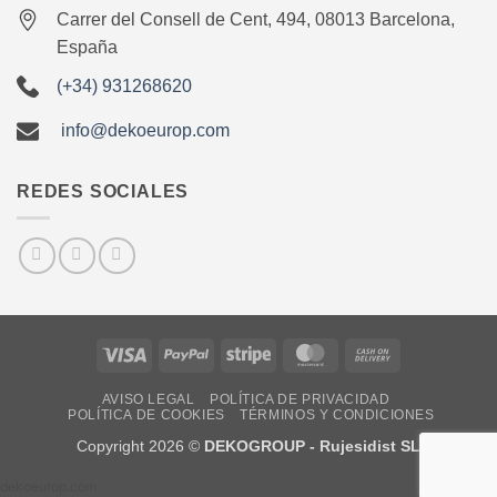
Carrer del Consell de Cent, 494, 08013 Barcelona,
España
(+34) 931268620
info@dekoeurop.com
REDES SOCIALES
Visa
PayPal
Stripe
MasterCard
Cash
On
AVISO LEGAL
POLÍTICA DE PRIVACIDAD
Delivery
POLÍTICA DE COOKIES
TÉRMINOS Y CONDICIONES
Copyright 2026 ©
DEKOGROUP - Rujesidist SL
dekoeurop.com