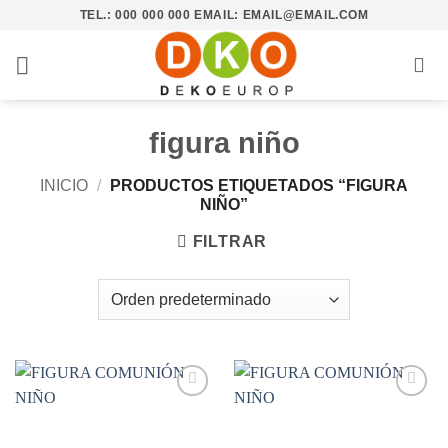
Saltar
TEL.: 000 000 000 EMAIL: EMAIL@EMAIL.COM
al
contenido
figura niño
INICIO
/
PRODUCTOS ETIQUETADOS “FIGURA
NIÑO”
FILTRAR
Añadir
Añadir
a la
a la
lista de
lista de