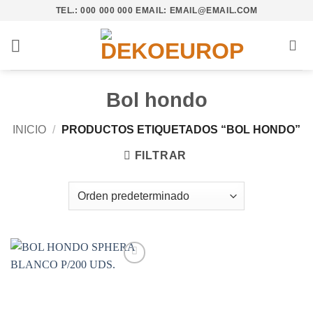
Saltar
TEL.: 000 000 000 EMAIL: EMAIL@EMAIL.COM
al
contenido
Bol hondo
INICIO
/
PRODUCTOS ETIQUETADOS “BOL HONDO”
FILTRAR
Añadir
a la
lista de
deseos