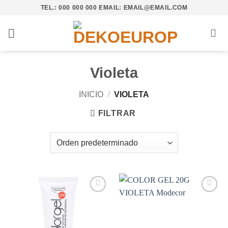
Saltar
TEL.: 000 000 000 EMAIL: EMAIL@EMAIL.COM
al
contenido
Violeta
INICIO
/
VIOLETA
FILTRAR
Añadir
Añadir
a la
a la
lista de
lista de
deseos
deseos