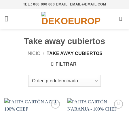
Saltar
TEL.: 000 000 000 EMAIL: EMAIL@EMAIL.COM
al
contenido
Take away cubiertos
INICIO
/
TAKE AWAY CUBIERTOS
FILTRAR
Añadir
Añadir
a la
a la
lista de
lista de
deseos
deseos