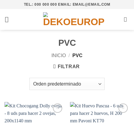
Saltar
TEL.: 000 000 000 EMAIL: EMAIL@EMAIL.COM
al
contenido
PVC
INICIO
/
PVC
FILTRAR
Añadir
Añadir
a la
a la
lista de
lista de
deseos
deseos