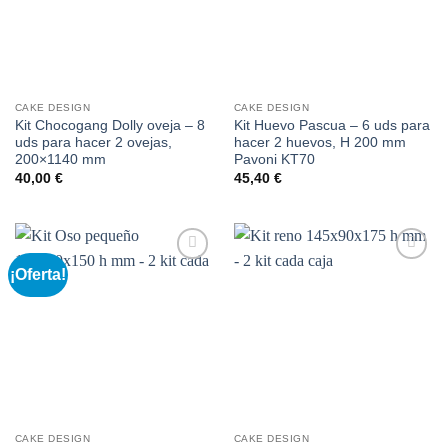
CAKE DESIGN
CAKE DESIGN
Kit Chocogang Dolly oveja – 8
Kit Huevo Pascua – 6 uds para
uds para hacer 2 ovejas,
hacer 2 huevos, H 200 mm
200×1140 mm
Pavoni KT70
40,00
€
45,40
€
¡Oferta!
Añadir
Añadir
a la
a la
lista de
lista de
deseos
deseos
CAKE DESIGN
CAKE DESIGN