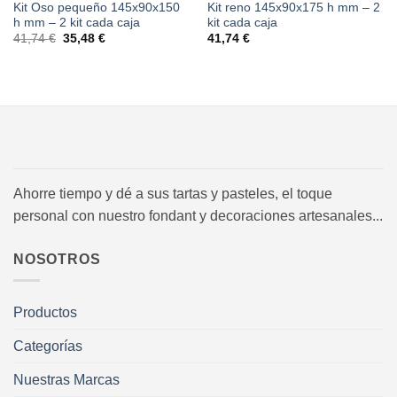
Kit Oso pequeño 145x90x150
Kit reno 145x90x175 h mm – 2
h mm – 2 kit cada caja
kit cada caja
El
El
41,74
€
35,48
€
41,74
€
precio
precio
original
actual
era:
es:
41,74 €.
35,48 €.
Ahorre tiempo y dé a sus tartas y pasteles, el toque
personal con nuestro fondant y decoraciones artesanales...
NOSOTROS
Productos
Categorías
Nuestras Marcas