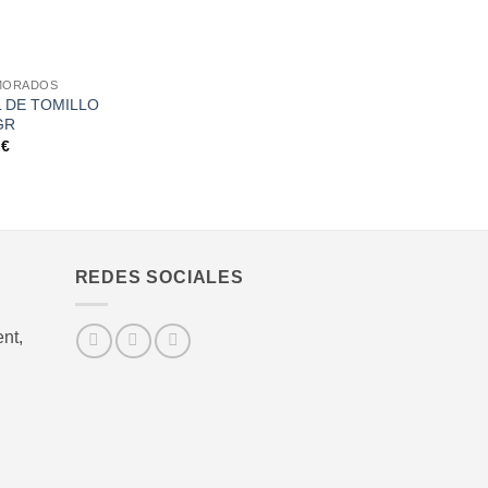
MORADOS
L DE TOMILLO
GR
5
€
REDES SOCIALES
nt,