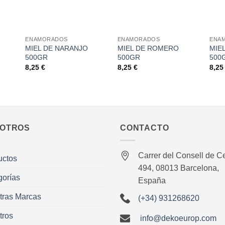
+
+
+
ENAMORADOS
ENAMORADOS
ENA
MIEL DE NARANJO
MIEL DE ROMERO
MIE
500GR
500GR
500
8,25
€
8,25
€
8,2
OTROS
CONTACTO
Carrer del Consell de Ce
uctos
494, 08013 Barcelona,
gorías
España
tras Marcas
(+34) 931268620
tros
info@dekoeurop.com