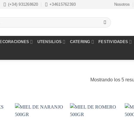
(+34) 931268620
+34615762393
Nosotros
ECORACIONES
UTENSILIOS
CATERING
FESTIVIDADES
Mostrando los 5 res
dir
Añadir
Añadir
la
a la
a la
a de
lista de
lista de
eos
deseos
deseos