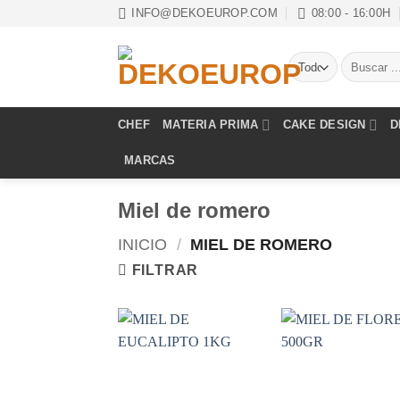
Saltar
INFO@DEKOEUROP.COM
08:00 - 16:00H
al
contenido
Buscar
por:
CHEF
MATERIA PRIMA
CAKE DESIGN
D
MARCAS
Miel de romero
INICIO
/
MIEL DE ROMERO
FILTRAR
Añadir
Aña
a la
a 
lista de
list
deseos
des