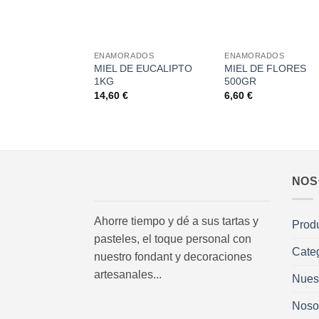
+
+
ENAMORADOS
ENAMORADOS
MIEL DE EUCALIPTO
MIEL DE FLORES
1KG
500GR
14,60
€
6,60
€
NOS
Ahorre tiempo y dé a sus tartas y
Prod
pasteles, el toque personal con
Cate
nuestro fondant y decoraciones
artesanales...
Nues
Noso