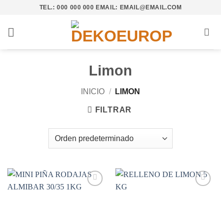
Saltar
TEL.: 000 000 000 EMAIL: EMAIL@EMAIL.COM
al
contenido
Limon
INICIO
/
LIMON
FILTRAR
Añadir
Añadir
a la
a la
lista de
lista de
deseos
deseos